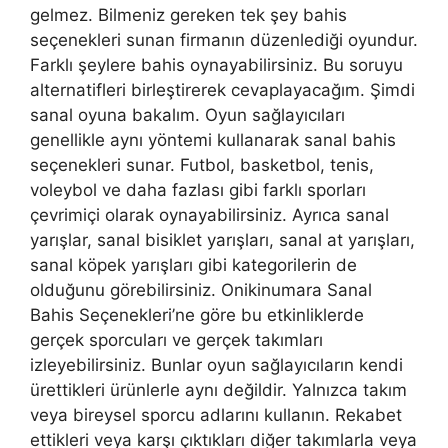
gelmez. Bilmeniz gereken tek şey bahis
seçenekleri sunan firmanın düzenlediği oyundur.
Farklı şeylere bahis oynayabilirsiniz. Bu soruyu
alternatifleri birleştirerek cevaplayacağım. Şimdi
sanal oyuna bakalım. Oyun sağlayıcıları
genellikle aynı yöntemi kullanarak sanal bahis
seçenekleri sunar. Futbol, basketbol, tenis,
voleybol ve daha fazlası gibi farklı sporları
çevrimiçi olarak oynayabilirsiniz. Ayrıca sanal
yarışlar, sanal bisiklet yarışları, sanal at yarışları,
sanal köpek yarışları gibi kategorilerin de
olduğunu görebilirsiniz. Onikinumara Sanal
Bahis Seçenekleri’ne göre bu etkinliklerde
gerçek sporcuları ve gerçek takımları
izleyebilirsiniz. Bunlar oyun sağlayıcıların kendi
ürettikleri ürünlerle aynı değildir. Yalnızca takım
veya bireysel sporcu adlarını kullanın. Rekabet
ettikleri veya karşı çıktıkları diğer takımlarla veya