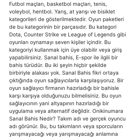
Futbol maçları, basketbol maçları, tenis,
voleybol, hentbol. Yarış, at yarışı ve bisiklet
kategorileri de gösterilmektedir. Oyun paketleri
de bu kategorinin bir parçasıdır. Bu kategori
Dota, Counter Strike ve League of Legends gibi
oyunları oynamayı seven kişiler içindir. Bu
kategoriyi kullanmak için üye olabilir veya giriş
yapabilirsiniz. Sanal bahis, E-spor ile ilgili bir
bahis türüdür. Bu iki şeyin hiçbir şekilde
birbiriyle alakası yok. Sanal Bahis fikri ortaya
çıktığında oyun sağlayıcılarla karşılaşıyoruz. Bir
oyun sağlayıcı firmanın hazırladığı bir bahisle
karşı karşıya olduğunuzu bilmelisiniz. Bu oyun
sağlayıcının yani altyapının hazırladığı bir
uygulama veya alternatif değildir. Onikinumara
Sanal Bahis Nedir? Takım adı ve gerçek oyuncu
adı görünür. Bu, bu takımların veya sporcuların
yarışmayacağı veya yarışmayacağı anlamına