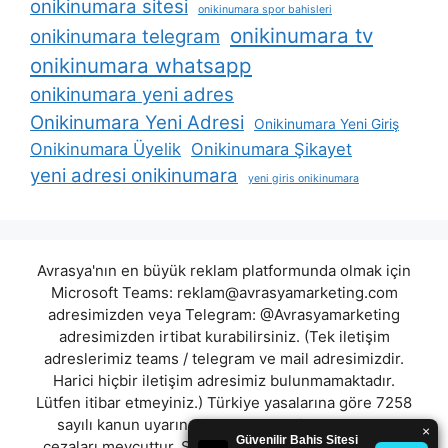
onikinumara sitesi
onikinumara spor bahisleri
onikinumara tv
onikinumara telegram
onikinumara whatsapp
onikinumara yeni adres
Onikinumara Yeni Adresi
Onikinumara Yeni Giriş
Onikinumara Üyelik
Onikinumara Şikayet
yeni adresi onikinumara
yeni giris onikinumara
Avrasya'nın en büyük reklam platformunda olmak için
Microsoft Teams:
reklam@avrasyamarketing.com
adresimizden veya Telegram: @Avrasyamarketing
adresimizden irtibat kurabilirsiniz. (Tek iletişim
adreslerimiz teams / telegram ve mail adresimizdir.
Harici hiçbir iletişim adresimiz bulunmamaktadır.
Lütfen itibar etmeyiniz.) Türkiye yasalarına göre 7258
sayılı kanun uyarınca yasa dışı bahis oynamanın
cezaları mevcuttur. Şu an bulunduğunuz site hiç bir