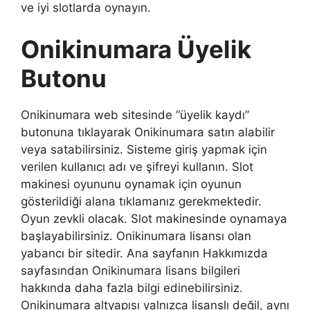
ve iyi slotlarda oynayın.
Onikinumara Üyelik
Butonu
Onikinumara web sitesinde “üyelik kaydı”
butonuna tıklayarak Onikinumara satın alabilir
veya satabilirsiniz. Sisteme giriş yapmak için
verilen kullanıcı adı ve şifreyi kullanın. Slot
makinesi oyununu oynamak için oyunun
gösterildiği alana tıklamanız gerekmektedir.
Oyun zevkli olacak. Slot makinesinde oynamaya
başlayabilirsiniz. Onikinumara lisansı olan
yabancı bir sitedir. Ana sayfanın Hakkımızda
sayfasından Onikinumara lisans bilgileri
hakkında daha fazla bilgi edinebilirsiniz.
Onikinumara altyapısı yalnızca lisanslı değil, aynı