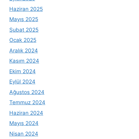
Haziran 2025
Mayıs 2025
Şubat 2025
Ocak 2025
Aralık 2024
Kasım 2024
Ekim 2024
Eylül 2024
Ağustos 2024
Temmuz 2024
Haziran 2024
Mayıs 2024
Nisan 2024