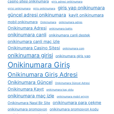
casino sitesi onikinumara
giris adresi onikinumara
giris yap onikinumara
girisi onikinumara
giris onikinumara
güncel adresi onikinumara
kayit onikinumara
mobil onikinumara
Onikinumara
onikinumara adres
Onikinumara Adresi
onikinumara bahis
onikinumara canli
onikinumara canli destek
onikinumara canli maç izle
Onikinumara Casino Sitesi
onikinumara com
onikinumara girisi
onikinumara giris yap
Onikinumara Giriş
Onikinumara Giriş Adresi
Onikinumara Güncel
Onikinumara Güncel Adresi
Onikinumara Kayıt
onikinumara kaç oldu
onikinumara maç izle
onikinumara mobil erişim
onikinumara para çekme
Onikinumara Nasıl Bir Site
onikinumara promosyon
onikinumara promosyon kodu