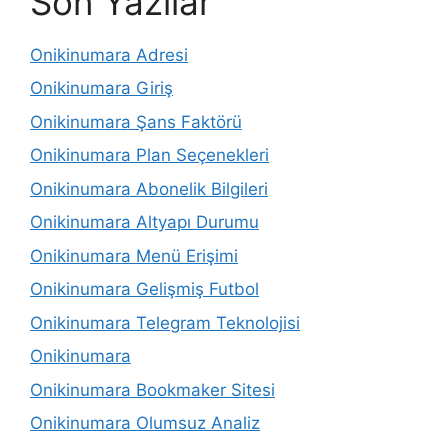
Son Yazılar
Onikinumara Adresi
Onikinumara Giriş
Onikinumara Şans Faktörü
Onikinumara Plan Seçenekleri
Onikinumara Abonelik Bilgileri
Onikinumara Altyapı Durumu
Onikinumara Menü Erişimi
Onikinumara Gelişmiş Futbol
Onikinumara Telegram Teknolojisi
Onikinumara
Onikinumara Bookmaker Sitesi
Onikinumara Olumsuz Analiz