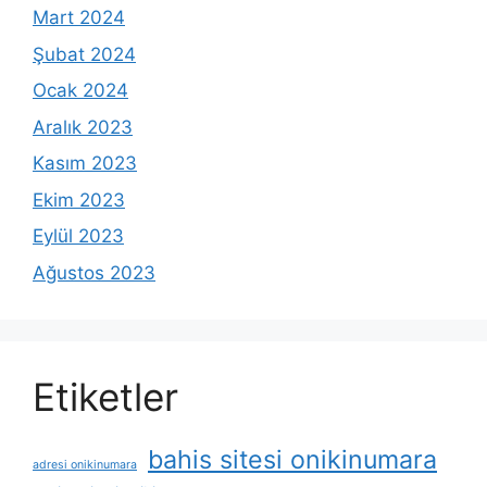
Mart 2024
Şubat 2024
Ocak 2024
Aralık 2023
Kasım 2023
Ekim 2023
Eylül 2023
Ağustos 2023
Etiketler
bahis sitesi onikinumara
adresi onikinumara