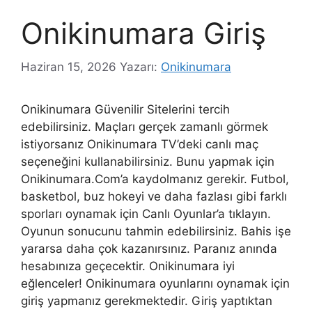
Onikinumara Giriş
Haziran 15, 2026
Yazarı:
Onikinumara
Onikinumara Güvenilir Sitelerini tercih
edebilirsiniz. Maçları gerçek zamanlı görmek
istiyorsanız Onikinumara TV’deki canlı maç
seçeneğini kullanabilirsiniz. Bunu yapmak için
Onikinumara.Com’a kaydolmanız gerekir. Futbol,
basketbol, buz hokeyi ve daha fazlası gibi farklı
sporları oynamak için Canlı Oyunlar’a tıklayın.
Oyunun sonucunu tahmin edebilirsiniz. Bahis işe
yararsa daha çok kazanırsınız. Paranız anında
hesabınıza geçecektir. Onikinumara iyi
eğlenceler! Onikinumara oyunlarını oynamak için
giriş yapmanız gerekmektedir. Giriş yaptıktan