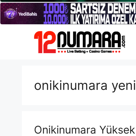
İçeriğe
atla
onikinumara yeni
Onikinumara Yükse