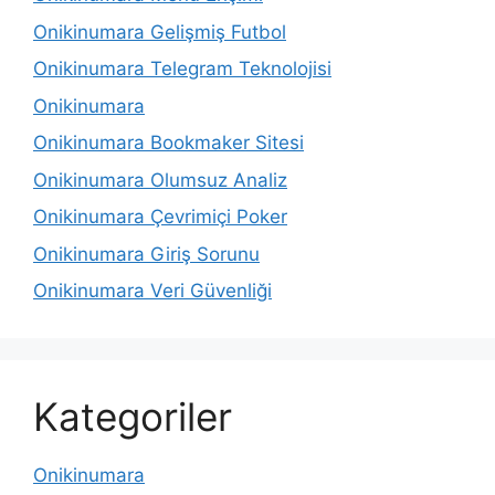
Onikinumara Gelişmiş Futbol
Onikinumara Telegram Teknolojisi
Onikinumara
Onikinumara Bookmaker Sitesi
Onikinumara Olumsuz Analiz
Onikinumara Çevrimiçi Poker
Onikinumara Giriş Sorunu
Onikinumara Veri Güvenliği
Kategoriler
Onikinumara