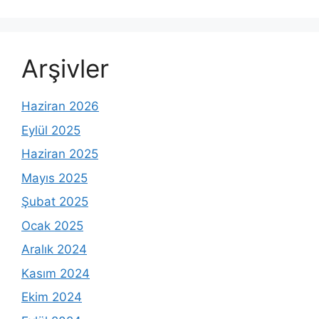
Arşivler
Haziran 2026
Eylül 2025
Haziran 2025
Mayıs 2025
Şubat 2025
Ocak 2025
Aralık 2024
Kasım 2024
Ekim 2024