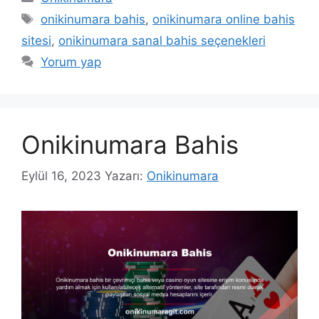
Etiketler
onikinumara bahis
,
onikinumara online bahis
sitesi
,
onikinumara sanal bahis seçenekleri
Yorum yap
Onikinumara Bahis
Eylül 16, 2023
Yazarı:
Onikinumara