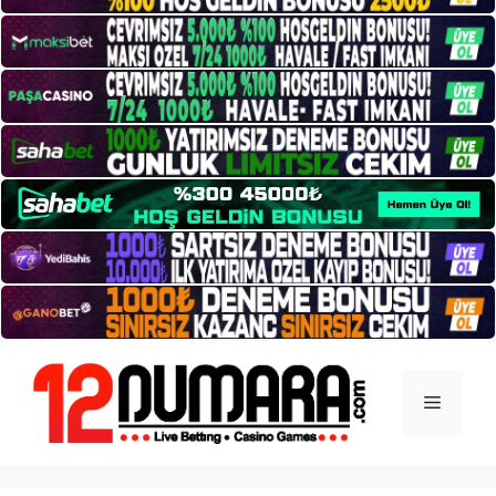
İçeriğe
atla
Menü