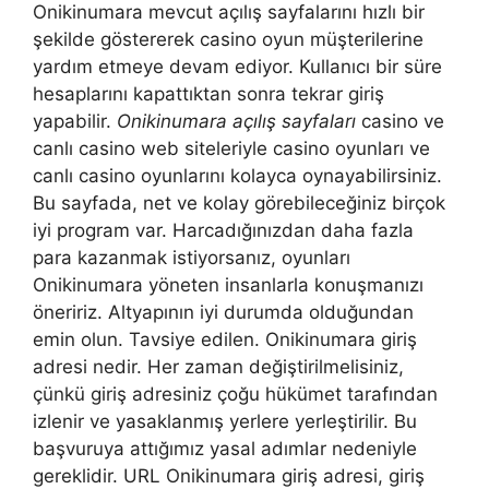
Onikinumara mevcut açılış sayfalarını hızlı bir
şekilde göstererek casino oyun müşterilerine
yardım etmeye devam ediyor. Kullanıcı bir süre
hesaplarını kapattıktan sonra tekrar giriş
yapabilir.
Onikinumara açılış sayfaları
casino ve
canlı casino web siteleriyle casino oyunları ve
canlı casino oyunlarını kolayca oynayabilirsiniz.
Bu sayfada, net ve kolay görebileceğiniz birçok
iyi program var. Harcadığınızdan daha fazla
para kazanmak istiyorsanız, oyunları
Onikinumara yöneten insanlarla konuşmanızı
öneririz. Altyapının iyi durumda olduğundan
emin olun. Tavsiye edilen. Onikinumara giriş
adresi nedir. Her zaman değiştirilmelisiniz,
çünkü giriş adresiniz çoğu hükümet tarafından
izlenir ve yasaklanmış yerlere yerleştirilir. Bu
başvuruya attığımız yasal adımlar nedeniyle
gereklidir. URL Onikinumara giriş adresi, giriş