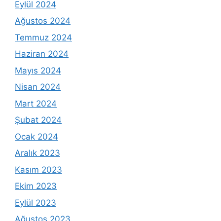
Eylül 2024
Ağustos 2024
Temmuz 2024
Haziran 2024
Mayıs 2024
Nisan 2024
Mart 2024
Şubat 2024
Ocak 2024
Aralık 2023
Kasım 2023
Ekim 2023
Eylül 2023
Ağustos 2023