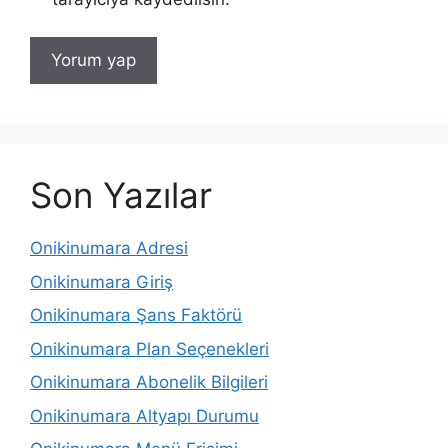
Son Yazılar
Onikinumara Adresi
Onikinumara Giriş
Onikinumara Şans Faktörü
Onikinumara Plan Seçenekleri
Onikinumara Abonelik Bilgileri
Onikinumara Altyapı Durumu