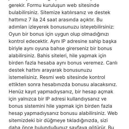
gerekir. Formu kuruluşun web sitesinde
bulabilirsiniz. Sitemize katılırsanız ve destek
hattımız 7 ila 24 saat arasında açıktır. Bu
adımları izleyerek bonusunuzu isteyebilirsiniz:
Oyun bir bonus için uygun olup olmadığınızı
kontrol edecektir. Aynı IP adresine sahip başka
biriyle aynı oyuna bahse girerseniz bir bonus
alabilirsiniz. Bahis siteleri, hile yapmak için
birden fazla hesaba aynı bonus veremez. Canlı
destek hattını arayarak bonusunuzu
istemelisiniz. Resmi web sitesinde kontrol
ettikten sonra hesabınızda bonusu alacaksınız.
Henüz kayıt yapmadıysanız, bir hesap açmak
için yalnızca bir IP adresi kullandıysanız ve
bonus sistemini hile yapmak için birden fazla
hesap yapmadıysanız bonusu alabilirsiniz. Web
sitemizdeki bir düğmeye tıkladığınızda, sizi
daha önce bulunduğunuz sayfaya götürür. Bu