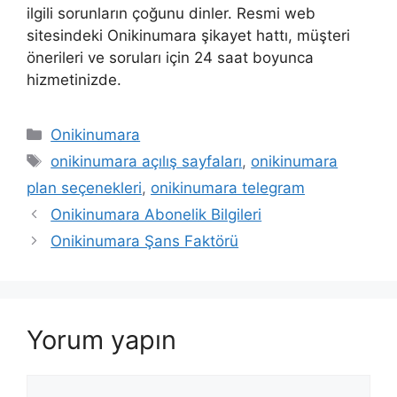
ilgili sorunların çoğunu dinler. Resmi web
sitesindeki Onikinumara şikayet hattı, müşteri
önerileri ve soruları için 24 saat boyunca
hizmetinizde.
Kategoriler
Onikinumara
Etiketler
onikinumara açılış sayfaları
,
onikinumara
plan seçenekleri
,
onikinumara telegram
Onikinumara Abonelik Bilgileri
Onikinumara Şans Faktörü
Yorum yapın
Yorum