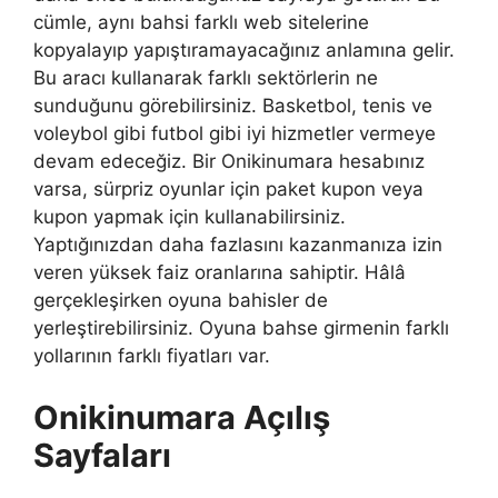
cümle, aynı bahsi farklı web sitelerine
kopyalayıp yapıştıramayacağınız anlamına gelir.
Bu aracı kullanarak farklı sektörlerin ne
sunduğunu görebilirsiniz. Basketbol, tenis ve
voleybol gibi futbol gibi iyi hizmetler vermeye
devam edeceğiz. Bir Onikinumara hesabınız
varsa, sürpriz oyunlar için paket kupon veya
kupon yapmak için kullanabilirsiniz.
Yaptığınızdan daha fazlasını kazanmanıza izin
veren yüksek faiz oranlarına sahiptir. Hâlâ
gerçekleşirken oyuna bahisler de
yerleştirebilirsiniz. Oyuna bahse girmenin farklı
yollarının farklı fiyatları var.
Onikinumara Açılış
Sayfaları