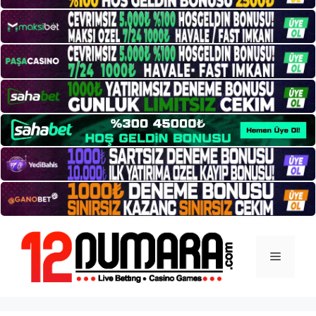
İçeriğe
atla
Menü