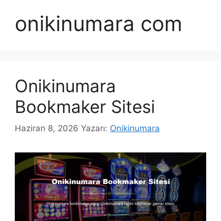
onikinumara com
Onikinumara
Bookmaker Sitesi
Haziran 8, 2026
Yazarı:
Onikinumara