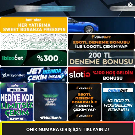
×
ONİKİNUMARA GİRİŞ İÇİN TIKLAYINIZ!