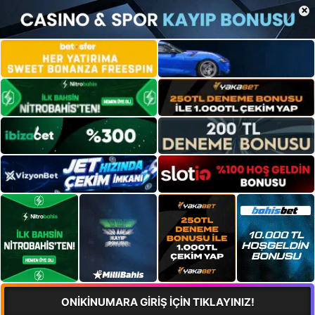
×
ONİKİNUMARA GİRİŞ İÇİN TIKLAYINIZ!