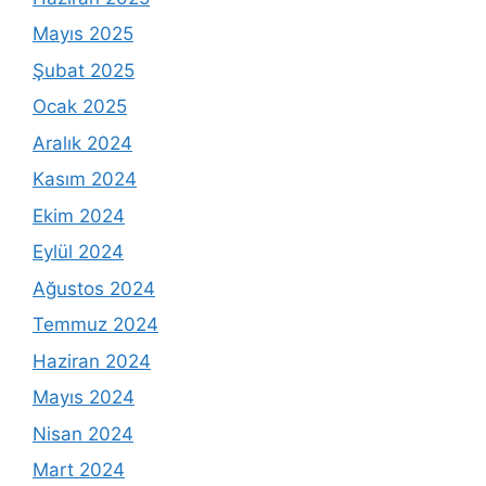
Mayıs 2025
Şubat 2025
Ocak 2025
Aralık 2024
Kasım 2024
Ekim 2024
Eylül 2024
Ağustos 2024
Temmuz 2024
Haziran 2024
Mayıs 2024
Nisan 2024
Mart 2024