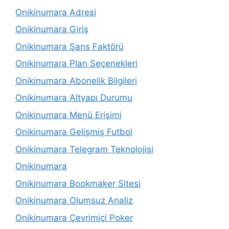
Onikinumara Adresi
Onikinumara Giriş
Onikinumara Şans Faktörü
Onikinumara Plan Seçenekleri
Onikinumara Abonelik Bilgileri
Onikinumara Altyapı Durumu
Onikinumara Menü Erişimi
Onikinumara Gelişmiş Futbol
Onikinumara Telegram Teknolojisi
Onikinumara
Onikinumara Bookmaker Sitesi
Onikinumara Olumsuz Analiz
Onikinumara Çevrimiçi Poker