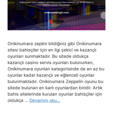
Onikinumara zeplini bildiğiniz gibi Onikinumara
sitesi bahisçiler için en ilgi çekici ve kazançlı
oyunları sunmaktadır. Bu sitede oldukça
kazançlı casino servis oyunları bulunurken,
Onikinumara oyunları kategorisinde de en az bu
oyunlar kadar kazançlı ve eğlenceli oyunlar
bulunmaktadır. Onikinumara Zeppelin oyunu bu
sitede bulunan en karlı oyunlardan biridir. Artık
bahis sitelerinde kurulan oyunlar bahisçiler için
oldukça …
Devamını oku…