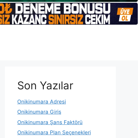
Son Yazılar
Onikinumara Adresi
Onikinumara Giriş
Onikinumara Şans Faktörü
Onikinumara Plan Seçenekleri