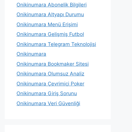
Onikinumara Abonelik Bilgileri
Onikinumara Altyapı Durumu
Onikinumara Menü Erişimi
Onikinumara Gelişmiş Futbol
Onikinumara Telegram Teknolojisi
Onikinumara
Onikinumara Bookmaker Sitesi
Onikinumara Olumsuz Analiz
Onikinumara Çevrimiçi Poker
Onikinumara Giriş Sorunu
Onikinumara Veri Güvenliği