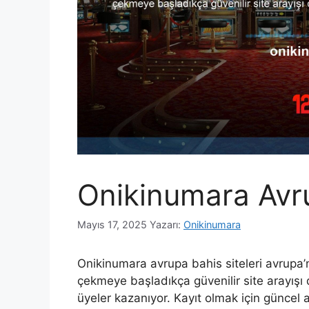
Onikinumara Avru
Mayıs 17, 2025
Yazarı:
Onikinumara
Onikinumara avrupa bahis siteleri avrupa’
çekmeye başladıkça güvenilir site arayışı d
üyeler kazanıyor. Kayıt olmak için güncel a