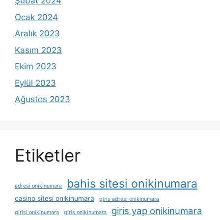
Şubat 2024
Ocak 2024
Aralık 2023
Kasım 2023
Ekim 2023
Eylül 2023
Ağustos 2023
Etiketler
bahis sitesi onikinumara
adresi onikinumara
casino sitesi onikinumara
giris adresi onikinumara
giris yap onikinumara
girisi onikinumara
giris onikinumara