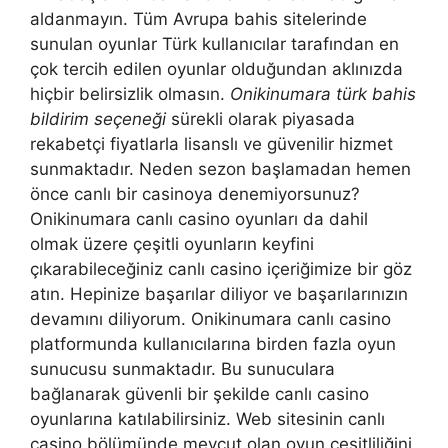
aldanmayın. Tüm Avrupa bahis sitelerinde
sunulan oyunlar Türk kullanıcılar tarafından en
çok tercih edilen oyunlar olduğundan aklınızda
hiçbir belirsizlik olmasın.
Onikinumara türk bahis
bildirim seçeneği
sürekli olarak piyasada
rekabetçi fiyatlarla lisanslı ve güvenilir hizmet
sunmaktadır. Neden sezon başlamadan hemen
önce canlı bir casinoya denemiyorsunuz?
Onikinumara canlı casino oyunları da dahil
olmak üzere çeşitli oyunların keyfini
çıkarabileceğiniz canlı casino içeriğimize bir göz
atın. Hepinize başarılar diliyor ve başarılarınızın
devamını diliyorum. Onikinumara canlı casino
platformunda kullanıcılarına birden fazla oyun
sunucusu sunmaktadır. Bu sunuculara
bağlanarak güvenli bir şekilde canlı casino
oyunlarına katılabilirsiniz. Web sitesinin canlı
casino bölümünde mevcut olan oyun çeşitliliğini