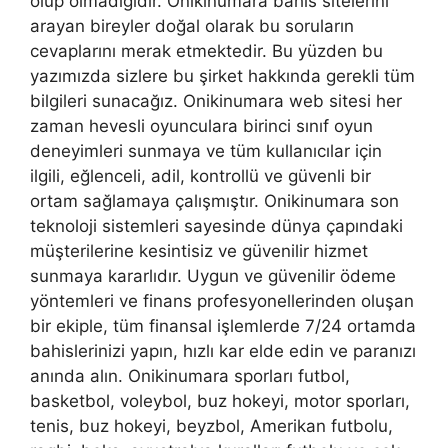
olup olmadığıdır. Onikinumara bahis sitelerini
arayan bireyler doğal olarak bu soruların
cevaplarını merak etmektedir. Bu yüzden bu
yazımızda sizlere bu şirket hakkında gerekli tüm
bilgileri sunacağız. Onikinumara web sitesi her
zaman hevesli oyunculara birinci sınıf oyun
deneyimleri sunmaya ve tüm kullanıcılar için
ilgili, eğlenceli, adil, kontrollü ve güvenli bir
ortam sağlamaya çalışmıştır. Onikinumara son
teknoloji sistemleri sayesinde dünya çapındaki
müşterilerine kesintisiz ve güvenilir hizmet
sunmaya kararlıdır. Uygun ve güvenilir ödeme
yöntemleri ve finans profesyonellerinden oluşan
bir ekiple, tüm finansal işlemlerde 7/24 ortamda
bahislerinizi yapın, hızlı kar elde edin ve paranızı
anında alın. Onikinumara sporları futbol, ​​
basketbol, ​​voleybol, buz hokeyi, motor sporları,
tenis, buz hokeyi, beyzbol, Amerikan futbolu,