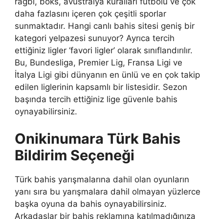
ragbi, boks, avustralya kuralları futbolu ve çok
daha fazlasını içeren çok çeşitli sporlar
sunmaktadır. Hangi canlı bahis sitesi geniş bir
kategori yelpazesi sunuyor? Ayrıca tercih
ettiğiniz ligler ‘favori ligler’ olarak sınıflandırılır.
Bu, Bundesliga, Premier Lig, Fransa Ligi ve
İtalya Ligi gibi dünyanın en ünlü ve en çok takip
edilen liglerinin kapsamlı bir listesidir. Sezon
başında tercih ettiğiniz lige güvenle bahis
oynayabilirsiniz.
Onikinumara Türk Bahis
Bildirim Seçeneği
Türk bahis yarışmalarına dahil olan oyunların
yanı sıra bu yarışmalara dahil olmayan yüzlerce
başka oyuna da bahis oynayabilirsiniz.
Arkadaşlar bir bahis reklamına katılmadığınıza