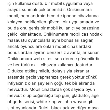
için kullanıcı dostu bir mobil uygulama veya
arayüz sunmak çok önemlidir. Onikinumara
mobil, hem android hem de iphone cihazlarına
kolayca indirilebilen güvenli bir uygulamadır ve
bu da onu geniş bir mobil kullanıcı yelpazesine
çekici kılmaktadır. Onikinumara mobil casinodaki
masaüstü oyuncularla aynı bonusları sağlar,
ancak oyunculara onları mobil cihazlardaki
bonuslardan ayıran benzersiz avantajlar sunar.
Onikinumara web sitesi son derece güvenilirdir
ve her türlü akıllı cihazda kullanıcı dostudur.
Oldukça etkileşimlidir, dolayısıyla ekranlar
arasında geçiş yapmanıza gerek yoktur çünkü
ihtiyacınız olan şeylerin çoğu tek bir ekranda
mevcuttur. Mobil cihazlarda çok sayıda oyun
mevcut olup çoğunluğu top gun, gladiator, age
of gods serisi, white king ve john wayne gibi
slot oyunlarıdır. Rulet, blackjack ve diğer masa