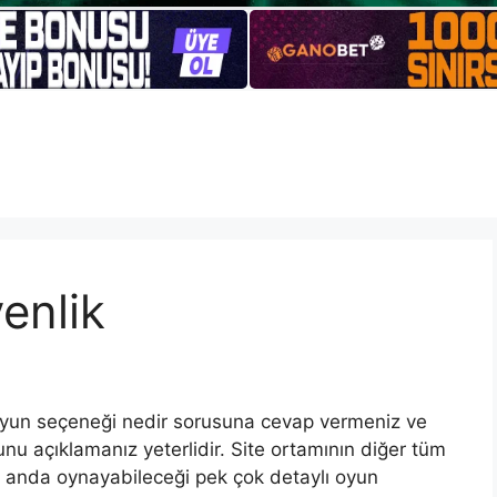
enlik
oyun seçeneği nedir sorusuna cevap vermeniz ve
nu açıklamanız yeterlidir. Site ortamının diğer tüm
nı anda oynayabileceği pek çok detaylı oyun