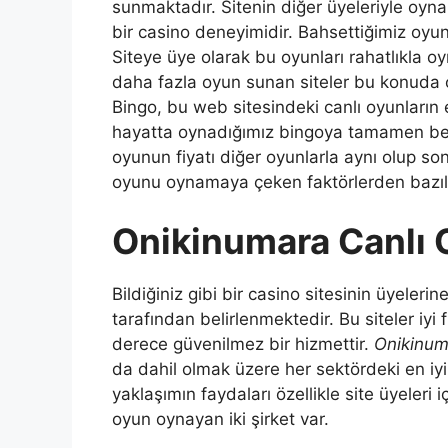
sunmaktadır. Sitenin diğer üyeleriyle oyn
bir casino deneyimidir. Bahsettiğimiz oyun
Siteye üye olarak bu oyunları rahatlıkla o
daha fazla oyun sunan siteler bu konuda 
Bingo, bu web sitesindeki canlı oyunların 
hayatta oynadığımız bingoya tamamen ben
oyunun fiyatı diğer oyunlarla aynı olup sonu
oyunu oynamaya çeken faktörlerden bazıla
Onikinumara Canlı O
Bildiğiniz gibi bir casino sitesinin üyeler
tarafından belirlenmektedir. Bu siteler iyi f
derece güvenilmez bir hizmettir.
Onikinuma
da dahil olmak üzere her sektördeki en iyi 
yaklaşımın faydaları özellikle site üyeleri 
oyun oynayan iki şirket var.