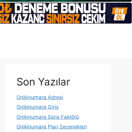
Son Yazılar
Onikinumara Adresi
Onikinumara Giriş
Onikinumara Şans Faktörü
Onikinumara Plan Seçenekleri