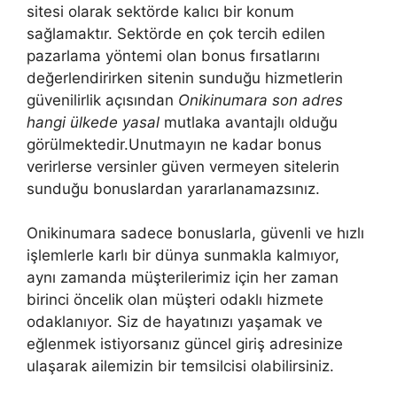
sitesi olarak sektörde kalıcı bir konum
sağlamaktır. Sektörde en çok tercih edilen
pazarlama yöntemi olan bonus fırsatlarını
değerlendirirken sitenin sunduğu hizmetlerin
güvenilirlik açısından
Onikinumara son adres
hangi ülkede yasal
mutlaka avantajlı olduğu
görülmektedir.Unutmayın ne kadar bonus
verirlerse versinler güven vermeyen sitelerin
sunduğu bonuslardan yararlanamazsınız.
Onikinumara sadece bonuslarla, güvenli ve hızlı
işlemlerle karlı bir dünya sunmakla kalmıyor,
aynı zamanda müşterilerimiz için her zaman
birinci öncelik olan müşteri odaklı hizmete
odaklanıyor. Siz de hayatınızı yaşamak ve
eğlenmek istiyorsanız güncel giriş adresinize
ulaşarak ailemizin bir temsilcisi olabilirsiniz.