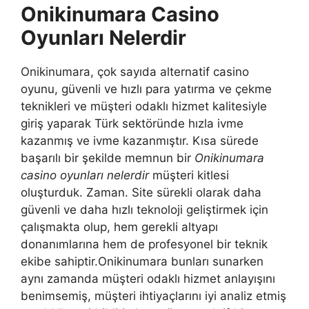
Onikinumara Casino
Oyunları Nelerdir
Onikinumara, çok sayıda alternatif casino
oyunu, güvenli ve hızlı para yatırma ve çekme
teknikleri ve müşteri odaklı hizmet kalitesiyle
giriş yaparak Türk sektöründe hızla ivme
kazanmış ve ivme kazanmıştır. Kısa sürede
başarılı bir şekilde memnun bir
Onikinumara
casino oyunları nelerdir
müşteri kitlesi
oluşturduk. Zaman. Site sürekli olarak daha
güvenli ve daha hızlı teknoloji geliştirmek için
çalışmakta olup, hem gerekli altyapı
donanımlarına hem de profesyonel bir teknik
ekibe sahiptir.Onikinumara bunları sunarken
aynı zamanda müşteri odaklı hizmet anlayışını
benimsemiş, müşteri ihtiyaçlarını iyi analiz etmiş