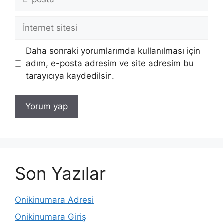
posta
İnternet
sitesi
Daha sonraki yorumlarımda kullanılması için
adım, e-posta adresim ve site adresim bu
tarayıcıya kaydedilsin.
Son Yazılar
Onikinumara Adresi
Onikinumara Giriş