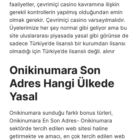
faaliyetler, çevrimiçi casino kavramına ilişkin
gerekli kontrollerin yapılmış olduğundan emin
olmak gerekir. Çevrimiçi casino varsayılmalıdır.
Üyelerimize her şey normal gibi geliyor ama bu
site uluslararası piyasada yasal gibi görünse de
sadece Türkiye’de lisanslı bir kurumdan lisansı
olmadığı için Türkiye’de lisanslı değil. alınır
Onikinumara Son
Adres Hangi Ülkede
Yasal
Onikinumara sunduğu farklı bonus türleri,
Onikinumara En Son Adres- Onikinumara
sektörde tercih edilen web sitesi haline
getirmekte ve amacı, en çok tercih edilen web