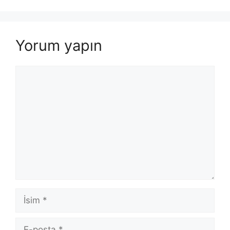
Yorum yapın
Yorum
İsim
E-