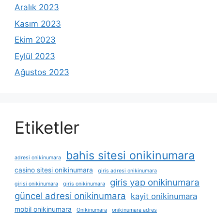
Aralık 2023
Kasım 2023
Ekim 2023
Eylül 2023
Ağustos 2023
Etiketler
bahis sitesi onikinumara
adresi onikinumara
casino sitesi onikinumara
giris adresi onikinumara
giris yap onikinumara
girisi onikinumara
giris onikinumara
güncel adresi onikinumara
kayit onikinumara
mobil onikinumara
Onikinumara
onikinumara adres