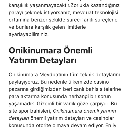
karışıklık yaşanmayacaktır.Zorlukla kazandığınız
parayı çekmek istiyorsanız, mevduat teknolojisi
ortamına benzer şekilde süreci farklı süreçlerle
ve bunlara karşılık gelen limitlerle
ayarlayabilirsiniz.
Onikinumara Önemli
Yatırım Detayları
Onikinumara Mevduatının tüm teknik detaylarını
paylaşıyoruz. Bu nedenle ülkemizde casino
pazarına girdiğimizden beri canlı bahis sitelerine
para aktarma konusunda herhangi bir sorun
yaşamadık. Gizemli bir varlık göze çarpıyor. Bu
site spor bahisleri,
Onikinumara önemli yatırım
detayları
önemli yatırım detayları ve casinolar
konusunda otorite olmaya devam ediyor. En iyi