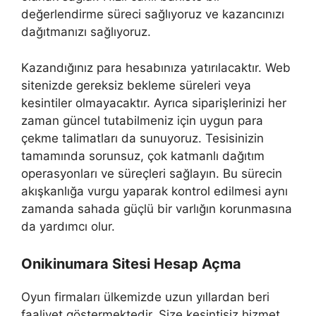
değerlendirme süreci sağlıyoruz ve kazancınızı
dağıtmanızı sağlıyoruz.
Kazandığınız para hesabınıza yatırılacaktır. Web
sitenizde gereksiz bekleme süreleri veya
kesintiler olmayacaktır. Ayrıca siparişlerinizi her
zaman güncel tutabilmeniz için uygun para
çekme talimatları da sunuyoruz. Tesisinizin
tamamında sorunsuz, çok katmanlı dağıtım
operasyonları ve süreçleri sağlayın. Bu sürecin
akışkanlığa vurgu yaparak kontrol edilmesi aynı
zamanda sahada güçlü bir varlığın korunmasına
da yardımcı olur.
Onikinumara Sitesi Hesap Açma
Oyun firmaları ülkemizde uzun yıllardan beri
faaliyet göstermektedir. Size kesintisiz hizmet