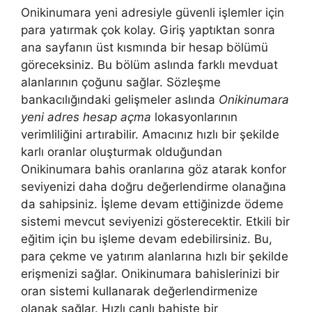
Onikinumara yeni adresiyle güvenli işlemler için
para yatırmak çok kolay. Giriş yaptıktan sonra
ana sayfanın üst kısmında bir hesap bölümü
göreceksiniz. Bu bölüm aslında farklı mevduat
alanlarının çoğunu sağlar. Sözleşme
bankacılığındaki gelişmeler aslında
Onikinumara
yeni adres hesap açma
lokasyonlarının
verimliliğini artırabilir. Amacınız hızlı bir şekilde
karlı oranlar oluşturmak olduğundan
Onikinumara bahis oranlarına göz atarak konfor
seviyenizi daha doğru değerlendirme olanağına
da sahipsiniz. İşleme devam ettiğinizde ödeme
sistemi mevcut seviyenizi gösterecektir. Etkili bir
eğitim için bu işleme devam edebilirsiniz. Bu,
para çekme ve yatırım alanlarına hızlı bir şekilde
erişmenizi sağlar. Onikinumara bahislerinizi bir
oran sistemi kullanarak değerlendirmenize
olanak sağlar. Hızlı canlı bahiste bir