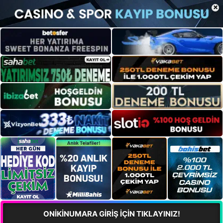
×
ONİKİNUMARA GİRİŞ İÇİN TIKLAYINIZ!