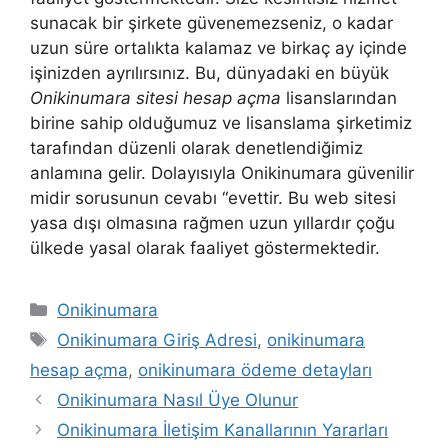
sunacak bir şirkete güvenemezseniz, o kadar
uzun süre ortalıkta kalamaz ve birkaç ay içinde
işinizden ayrılırsınız. Bu, dünyadaki en büyük
Onikinumara sitesi hesap açma
lisanslarından
birine sahip olduğumuz ve lisanslama şirketimiz
tarafından düzenli olarak denetlendiğimiz
anlamına gelir. Dolayısıyla Onikinumara güvenilir
midir sorusunun cevabı “evettir. Bu web sitesi
yasa dışı olmasına rağmen uzun yıllardır çoğu
ülkede yasal olarak faaliyet göstermektedir.
Kategoriler
Onikinumara
Etiketler
Onikinumara Giriş Adresi
,
onikinumara
hesap açma
,
onikinumara ödeme detayları
Onikinumara Nasıl Üye Olunur
Onikinumara İletişim Kanallarının Yararları