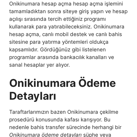
Onikinumara hesap açma hesap açma işlemini
tamamladıktan sonra siteye giriş yapın ve hesap
açılışı sırasında tercih ettiğiniz programı
kullanarak para yatırabileceksiniz. Onikinumara
hesap açma, canlı mobil destek ve canlı bahis
sitesine para yatırma yöntemleri oldukça
kapsamlıdır. Gördüğünüz gibi listelenen
programlar arasında bankacılık kanalları ve
sanal hesaplar yer alıyor.
Onikinumara Ödeme
Detayları
Taraftarlarımızın bazen Onikinumara çekilme
prosedürü konusunda kafası karışıyor. Bu
nedenle bahis transfer sürecinde herhangi bir
Onikinumara ödeme detayları
şüphe veya