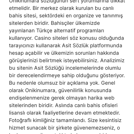
Onikinumara sözlüğünün sert yorumlarına dikkat
etmelidir. Bir merkez olarak kurulan bu canlı
bahis sitesi, sektördeki en organize ve tanınmış
sitelerden biridir. Bahisçiler ülkemizde
yayınlanan Türkçe alternatif programları
kullanıyor. Casino siteleri söz konusu olduğunda
tarayıcınızı kullanarak Asit Sözlük platformunda
hesap açabilir ve ülkemizin sorunları hakkında
görüşlerinizi belirtmek isteyebilirsiniz. Analizimiz
bu sitenin Asit Sözlüğü incelemelerinde olumlu
bir derecelendirmeye sahip olduğunu gösteriyor.
Bu nedenle olumsuz bir açıklama yok. Genel
olarak Onikinumara, güvenilirlik konusunda
endişelenmenize gerek olmayan harika web
sitelerinden biridir. Aslında canlı bahis ofisleri
lisanslı olarak faaliyetlerine devam etmektedir.
Fotoğraflı kimliğiniz tamamlandı. Size kesintisiz
hizmet sunacak bir şirkete güvenemezseniz, o