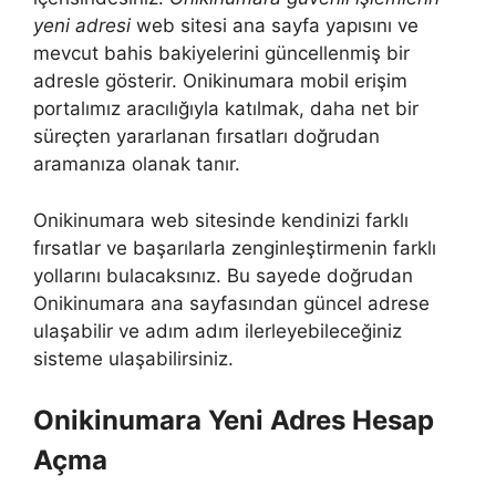
yeni adresi
web sitesi ana sayfa yapısını ve
mevcut bahis bakiyelerini güncellenmiş bir
adresle gösterir. Onikinumara mobil erişim
portalımız aracılığıyla katılmak, daha net bir
süreçten yararlanan fırsatları doğrudan
aramanıza olanak tanır.
Onikinumara web sitesinde kendinizi farklı
fırsatlar ve başarılarla zenginleştirmenin farklı
yollarını bulacaksınız. Bu sayede doğrudan
Onikinumara ana sayfasından güncel adrese
ulaşabilir ve adım adım ilerleyebileceğiniz
sisteme ulaşabilirsiniz.
Onikinumara Yeni Adres Hesap
Açma