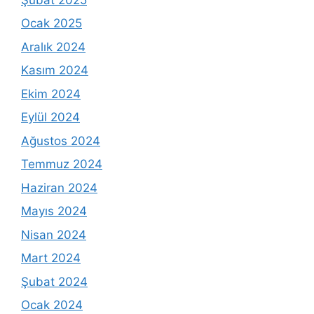
Ocak 2025
Aralık 2024
Kasım 2024
Ekim 2024
Eylül 2024
Ağustos 2024
Temmuz 2024
Haziran 2024
Mayıs 2024
Nisan 2024
Mart 2024
Şubat 2024
Ocak 2024