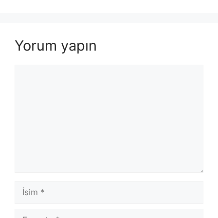
Yorum yapın
Yorum
İsim
E-