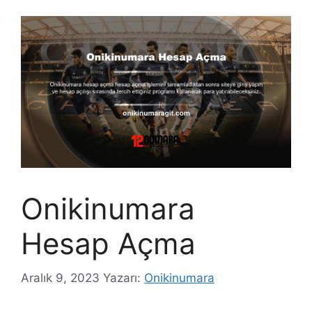
Onikinumara
Hesap Açma
Aralık 9, 2023
Yazarı:
Onikinumara