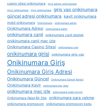
casino sitesi onikinumara
giris adresi onikinumara
giris yap onikinumara
girisi onikinumara
giris onikinumara
güncel adresi onikinumara
kayit onikinumara
mobil onikinumara
Onikinumara
onikinumara adres
Onikinumara Adresi
onikinumara bahis
onikinumara canli
onikinumara canli destek
onikinumara canli maç izle
Onikinumara Casino Sitesi
onikinumara com
onikinumara girisi
onikinumara giris yap
Onikinumara Giriş
Onikinumara Giriş Adresi
Onikinumara Güncel
Onikinumara Güncel Adresi
Onikinumara Kayıt
onikinumara kaç oldu
onikinumara maç izle
onikinumara mobil erişim
onikinumara para çekme
Onikinumara Nasıl Bir Site
onikinumara promosyon
onikinumara promosyon kodu