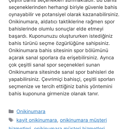
seçeneklerinden herhangi biriyle güvenle bahis
oynayabilir ve potansiyel olarak kazanabilirsiniz.
Onikinumara, aldatıcı taktiklerine rağmen spor
bahislerinde olumlu sonuçlar elde etmeyi
başardı. Kuponunuzu oluştururken istediğiniz
bahis türünü seçme özgürlüğüne sahipsiniz.
Onikinumara bahis sitesinin spor bölümünü
açarak sanal sporlara da erişebilirsiniz. Ayrıca
çok çeşitli sanal spor seçenekleri sunan
Onikinumara sitesinde sanal spor bahisleri de
yapabilirsiniz. Çevrimiçi bahisçi, çeşitli sporları
seçmenize ve tercih ettiğiniz bahis yöntemini
bahis kuponuna girmenize olanak tanır.
Kategoriler
Onikinumara
Etiketler
kayit onikinumara
,
onikinumara müşteri
hizmetleri
,
onikinumara müşteri hizmetleri