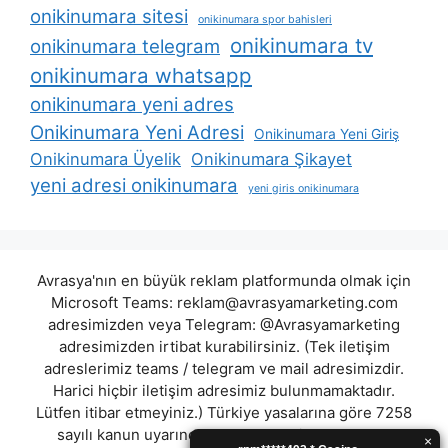
onikinumara sitesi
onikinumara spor bahisleri
onikinumara tv
onikinumara telegram
onikinumara whatsapp
onikinumara yeni adres
Onikinumara Yeni Adresi
Onikinumara Yeni Giriş
Onikinumara Üyelik
Onikinumara Şikayet
yeni adresi onikinumara
yeni giris onikinumara
Avrasya'nın en büyük reklam platformunda olmak için
Microsoft Teams:
reklam@avrasyamarketing.com
adresimizden veya Telegram: @Avrasyamarketing
adresimizden irtibat kurabilirsiniz. (Tek iletişim
adreslerimiz teams / telegram ve mail adresimizdir.
Harici hiçbir iletişim adresimiz bulunmamaktadır.
Lütfen itibar etmeyiniz.) Türkiye yasalarına göre 7258
sayılı kanun uyarınca yasa dışı bahis oynamanın