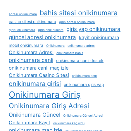
bahis sitesi onikinumara
adresi onikinumara
casino sitesi onikinumara
giris adresi onikinumara
giris yap onikinumara
girisi onikinumara
giris onikinumara
güncel adresi onikinumara
kayit onikinumara
mobil onikinumara
Onikinumara
onikinumara adres
Onikinumara Adresi
onikinumara bahis
onikinumara canli
onikinumara canli destek
onikinumara canli maç izle
Onikinumara Casino Sitesi
onikinumara com
onikinumara girisi
onikinumara giris yap
Onikinumara Giriş
Onikinumara Giriş Adresi
Onikinumara Güncel
Onikinumara Güncel Adresi
Onikinumara Kayıt
onikinumara kaç oldu
onikinumara maç izle