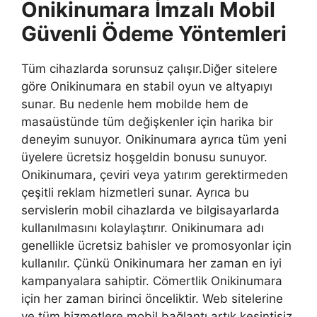
Onikinumara İmzalı Mobil
Güvenli Ödeme Yöntemleri
Tüm cihazlarda sorunsuz çalışır.Diğer sitelere
göre Onikinumara en stabil oyun ve altyapıyı
sunar. Bu nedenle hem mobilde hem de
masaüstünde tüm değişkenler için harika bir
deneyim sunuyor. Onikinumara ayrıca tüm yeni
üyelere ücretsiz hoşgeldin bonusu sunuyor.
Onikinumara, çeviri veya yatırım gerektirmeden
çeşitli reklam hizmetleri sunar. Ayrıca bu
servislerin mobil cihazlarda ve bilgisayarlarda
kullanılmasını kolaylaştırır. Onikinumara adı
genellikle ücretsiz bahisler ve promosyonlar için
kullanılır. Çünkü Onikinumara her zaman en iyi
kampanyalara sahiptir. Cömertlik Onikinumara
için her zaman birinci önceliktir. Web sitelerine
ve tüm hizmetlere mobil bağlantı artık kesintisiz