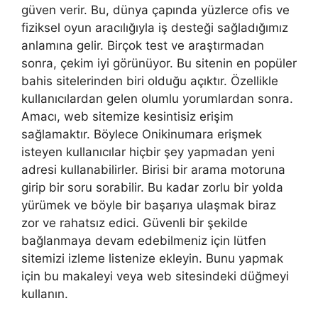
güven verir. Bu, dünya çapında yüzlerce ofis ve
fiziksel oyun aracılığıyla iş desteği sağladığımız
anlamına gelir. Birçok test ve araştırmadan
sonra, çekim iyi görünüyor. Bu sitenin en popüler
bahis sitelerinden biri olduğu açıktır. Özellikle
kullanıcılardan gelen olumlu yorumlardan sonra.
Amacı, web sitemize kesintisiz erişim
sağlamaktır. Böylece Onikinumara erişmek
isteyen kullanıcılar hiçbir şey yapmadan yeni
adresi kullanabilirler. Birisi bir arama motoruna
girip bir soru sorabilir. Bu kadar zorlu bir yolda
yürümek ve böyle bir başarıya ulaşmak biraz
zor ve rahatsız edici. Güvenli bir şekilde
bağlanmaya devam edebilmeniz için lütfen
sitemizi izleme listenize ekleyin. Bunu yapmak
için bu makaleyi veya web sitesindeki düğmeyi
kullanın.