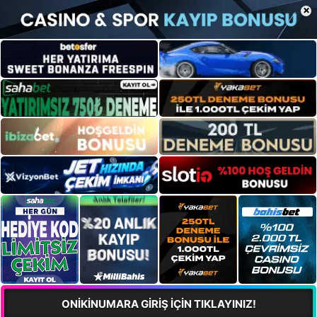
×
ONİKİNUMARA GİRİŞ İÇİN TIKLAYINIZ!