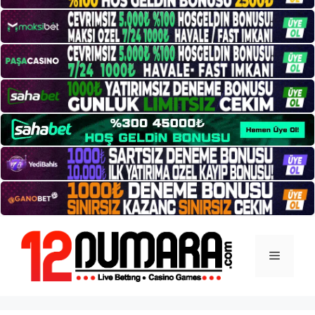
İçeriğe
atla
Menü