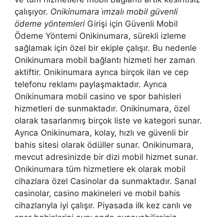
çalışıyor.
Onikinumara i̇mzalı mobil güvenli
ödeme yöntemleri
Girişi için Güvenli Mobil
Ödeme Yöntemi Onikinumara, sürekli izleme
sağlamak için özel bir ekiple çalışır. Bu nedenle
Onikinumara mobil bağlantı hizmeti her zaman
aktiftir. Onikinumara ayrıca birçok ilan ve cep
telefonu reklamı paylaşmaktadır. Ayrıca
Onikinumara mobil casino ve spor bahisleri
hizmetleri de sunmaktadır. Onikinumara, özel
olarak tasarlanmış birçok liste ve kategori sunar.
Ayrıca Onikinumara, kolay, hızlı ve güvenli bir
bahis sitesi olarak ödüller sunar. Onikinumara,
mevcut adresinizde bir dizi mobil hizmet sunar.
Onikinumara tüm hizmetlere ek olarak mobil
cihazlara özel Casinolar da sunmaktadır. Sanal
casinolar, casino makineleri ve mobil bahis
cihazlarıyla iyi çalışır. Piyasada ilk kez canlı ve