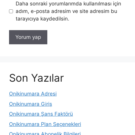
Daha sonraki yorumlarımda kullanılması için
adım, e-posta adresim ve site adresim bu
tarayıcıya kaydedilsin.
Son Yazılar
Onikinumara Adresi
Onikinumara Giriş
Onikinumara Şans Faktörü
Onikinumara Plan Seçenekleri
Onikinumara Abonelik Bilgileri