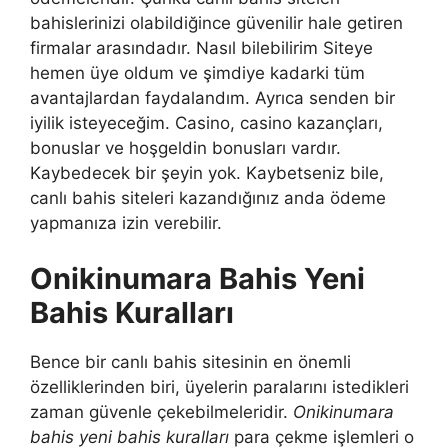
bahislerinizi olabildiğince güvenilir hale getiren
firmalar arasındadır. Nasıl bilebilirim Siteye
hemen üye oldum ve şimdiye kadarki tüm
avantajlardan faydalandım. Ayrıca senden bir
iyilik isteyeceğim. Casino, casino kazançları,
bonuslar ve hoşgeldin bonusları vardır.
Kaybedecek bir şeyin yok. Kaybetseniz bile,
canlı bahis siteleri kazandığınız anda ödeme
yapmanıza izin verebilir.
Onikinumara Bahis Yeni
Bahis Kuralları
Bence bir canlı bahis sitesinin en önemli
özelliklerinden biri, üyelerin paralarını istedikleri
zaman güvenle çekebilmeleridir.
Onikinumara
bahis yeni bahis kuralları
para çekme işlemleri o