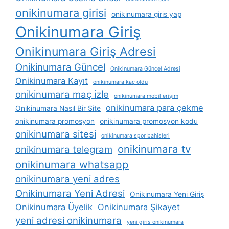
onikinumara girisi
onikinumara giris yap
Onikinumara Giriş
Onikinumara Giriş Adresi
Onikinumara Güncel
Onikinumara Güncel Adresi
Onikinumara Kayıt
onikinumara kaç oldu
onikinumara maç izle
onikinumara mobil erişim
onikinumara para çekme
Onikinumara Nasıl Bir Site
onikinumara promosyon
onikinumara promosyon kodu
onikinumara sitesi
onikinumara spor bahisleri
onikinumara tv
onikinumara telegram
onikinumara whatsapp
onikinumara yeni adres
Onikinumara Yeni Adresi
Onikinumara Yeni Giriş
Onikinumara Üyelik
Onikinumara Şikayet
yeni adresi onikinumara
yeni giris onikinumara