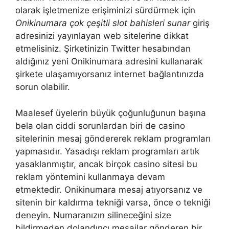
olarak işletmenize erişiminizi sürdürmek için
Onikinumara çok çeşitli slot bahisleri sunar
giriş
adresinizi yayınlayan web sitelerine dikkat
etmelisiniz. Şirketinizin Twitter hesabından
aldığınız yeni Onikinumara adresini kullanarak
şirkete ulaşamıyorsanız internet bağlantınızda
sorun olabilir.
Maalesef üyelerin büyük çoğunluğunun başına
bela olan ciddi sorunlardan biri de casino
sitelerinin mesaj göndererek reklam programları
yapmasıdır. Yasadışı reklam programları artık
yasaklanmıştır, ancak birçok casino sitesi bu
reklam yöntemini kullanmaya devam
etmektedir. Onikinumara mesaj atıyorsanız ve
sitenin bir kaldırma tekniği varsa, önce o tekniği
deneyin. Numaranızın silineceğini size
bildirmeden dolandırıcı mesajlar gönderen bir