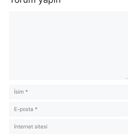
Yorum
İsim
E-
posta
İnternet
sitesi