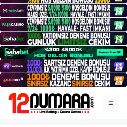
İçeriğe
atla
Menü