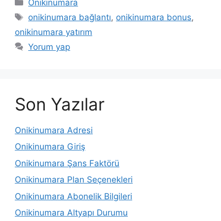
Kategoriler
Onikinumara
Etiketler
onikinumara bağlantı
,
onikinumara bonus
,
onikinumara yatırım
Yorum yap
Son Yazılar
Onikinumara Adresi
Onikinumara Giriş
Onikinumara Şans Faktörü
Onikinumara Plan Seçenekleri
Onikinumara Abonelik Bilgileri
Onikinumara Altyapı Durumu