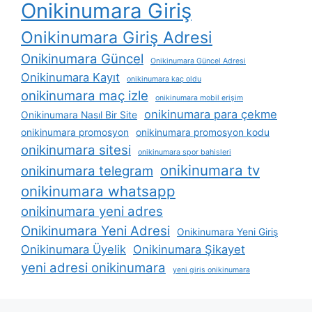
Onikinumara Giriş
Onikinumara Giriş Adresi
Onikinumara Güncel
Onikinumara Güncel Adresi
Onikinumara Kayıt
onikinumara kaç oldu
onikinumara maç izle
onikinumara mobil erişim
onikinumara para çekme
Onikinumara Nasıl Bir Site
onikinumara promosyon
onikinumara promosyon kodu
onikinumara sitesi
onikinumara spor bahisleri
onikinumara tv
onikinumara telegram
onikinumara whatsapp
onikinumara yeni adres
Onikinumara Yeni Adresi
Onikinumara Yeni Giriş
Onikinumara Üyelik
Onikinumara Şikayet
yeni adresi onikinumara
yeni giris onikinumara