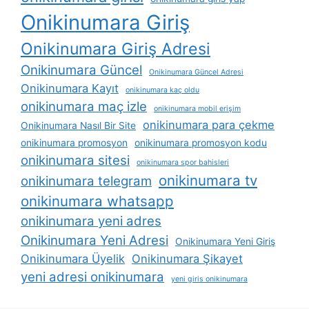
Onikinumara Giriş
Onikinumara Giriş Adresi
Onikinumara Güncel
Onikinumara Güncel Adresi
Onikinumara Kayıt
onikinumara kaç oldu
onikinumara maç izle
onikinumara mobil erişim
onikinumara para çekme
Onikinumara Nasıl Bir Site
onikinumara promosyon
onikinumara promosyon kodu
onikinumara sitesi
onikinumara spor bahisleri
onikinumara tv
onikinumara telegram
onikinumara whatsapp
onikinumara yeni adres
Onikinumara Yeni Adresi
Onikinumara Yeni Giriş
Onikinumara Üyelik
Onikinumara Şikayet
yeni adresi onikinumara
yeni giris onikinumara