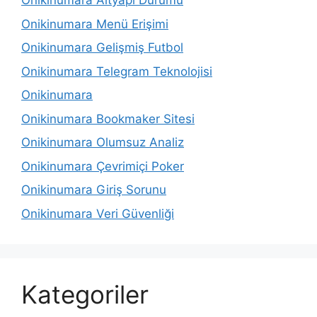
Onikinumara Altyapı Durumu
Onikinumara Menü Erişimi
Onikinumara Gelişmiş Futbol
Onikinumara Telegram Teknolojisi
Onikinumara
Onikinumara Bookmaker Sitesi
Onikinumara Olumsuz Analiz
Onikinumara Çevrimiçi Poker
Onikinumara Giriş Sorunu
Onikinumara Veri Güvenliği
Kategoriler