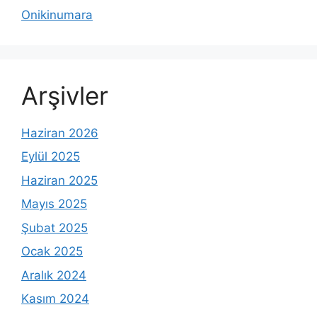
Onikinumara
Arşivler
Haziran 2026
Eylül 2025
Haziran 2025
Mayıs 2025
Şubat 2025
Ocak 2025
Aralık 2024
Kasım 2024