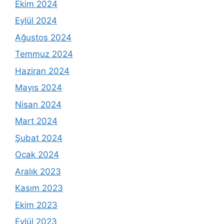
Ekim 2024
Eylül 2024
Ağustos 2024
Temmuz 2024
Haziran 2024
Mayıs 2024
Nisan 2024
Mart 2024
Şubat 2024
Ocak 2024
Aralık 2023
Kasım 2023
Ekim 2023
Eylül 2023