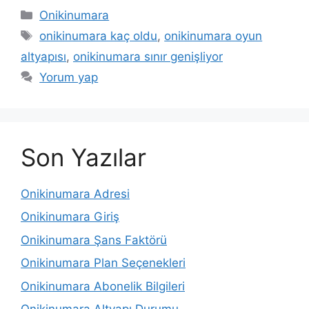
Kategoriler
Onikinumara
Etiketler
onikinumara kaç oldu
,
onikinumara oyun
altyapısı
,
onikinumara sınır genişliyor
Yorum yap
Son Yazılar
Onikinumara Adresi
Onikinumara Giriş
Onikinumara Şans Faktörü
Onikinumara Plan Seçenekleri
Onikinumara Abonelik Bilgileri