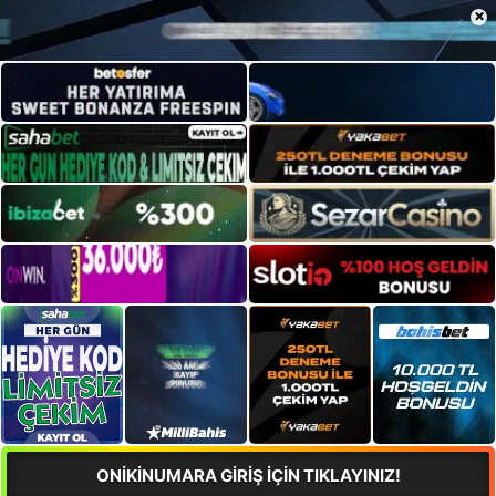
×
ONİKİNUMARA GİRİŞ İÇİN TIKLAYINIZ!