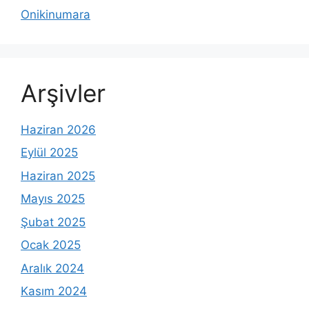
Onikinumara
Arşivler
Haziran 2026
Eylül 2025
Haziran 2025
Mayıs 2025
Şubat 2025
Ocak 2025
Aralık 2024
Kasım 2024