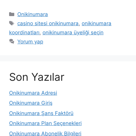
Kategoriler
Onikinumara
Etiketler
casino sitesi onikinumara
,
onikinumara
koordinatları
,
onikinumara üyeliği seçin
Yorum yap
Son Yazılar
Onikinumara Adresi
Onikinumara Giriş
Onikinumara Şans Faktörü
Onikinumara Plan Seçenekleri
Onikinumara Abonelik Bilgileri