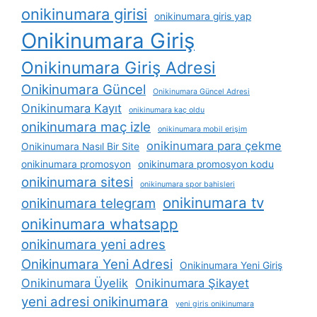
onikinumara girisi
onikinumara giris yap
Onikinumara Giriş
Onikinumara Giriş Adresi
Onikinumara Güncel
Onikinumara Güncel Adresi
Onikinumara Kayıt
onikinumara kaç oldu
onikinumara maç izle
onikinumara mobil erişim
onikinumara para çekme
Onikinumara Nasıl Bir Site
onikinumara promosyon
onikinumara promosyon kodu
onikinumara sitesi
onikinumara spor bahisleri
onikinumara tv
onikinumara telegram
onikinumara whatsapp
onikinumara yeni adres
Onikinumara Yeni Adresi
Onikinumara Yeni Giriş
Onikinumara Üyelik
Onikinumara Şikayet
yeni adresi onikinumara
yeni giris onikinumara