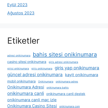
Eylül 2023
Ağustos 2023
Etiketler
bahis sitesi onikinumara
adresi onikinumara
casino sitesi onikinumara
giris adresi onikinumara
giris yap onikinumara
girisi onikinumara
giris onikinumara
güncel adresi onikinumara
kayit onikinumara
mobil onikinumara
Onikinumara
onikinumara adres
Onikinumara Adresi
onikinumara bahis
onikinumara canli
onikinumara canli destek
onikinumara canli maç izle
Onikinumara Casino Sitesi
onikinumara com