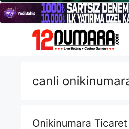
İçeriğe
atla
canli onikinumar
Onikinumara Ticaret