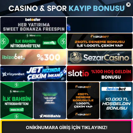
×
ONİKİNUMARA GİRİŞ İÇİN TIKLAYINIZ!