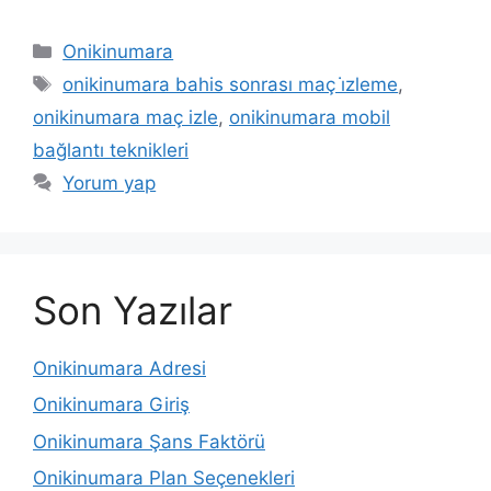
Kategoriler
Onikinumara
Etiketler
onikinumara bahis sonrası maç i̇zleme
,
onikinumara maç izle
,
onikinumara mobil
bağlantı teknikleri
Yorum yap
Son Yazılar
Onikinumara Adresi
Onikinumara Giriş
Onikinumara Şans Faktörü
Onikinumara Plan Seçenekleri