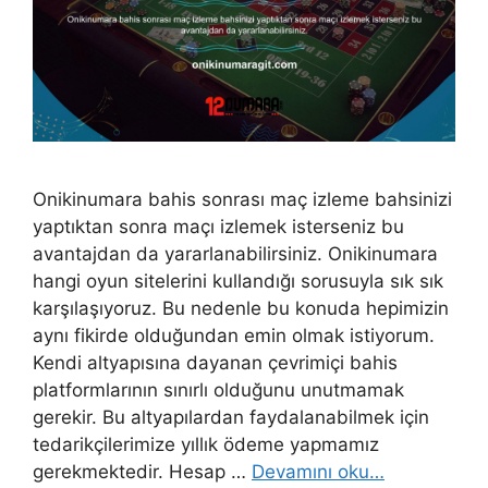
Onikinumara bahis sonrası maç izleme bahsinizi
yaptıktan sonra maçı izlemek isterseniz bu
avantajdan da yararlanabilirsiniz. Onikinumara
hangi oyun sitelerini kullandığı sorusuyla sık sık
karşılaşıyoruz. Bu nedenle bu konuda hepimizin
aynı fikirde olduğundan emin olmak istiyorum.
Kendi altyapısına dayanan çevrimiçi bahis
platformlarının sınırlı olduğunu unutmamak
gerekir. Bu altyapılardan faydalanabilmek için
tedarikçilerimize yıllık ödeme yapmamız
gerekmektedir. Hesap …
Devamını oku…