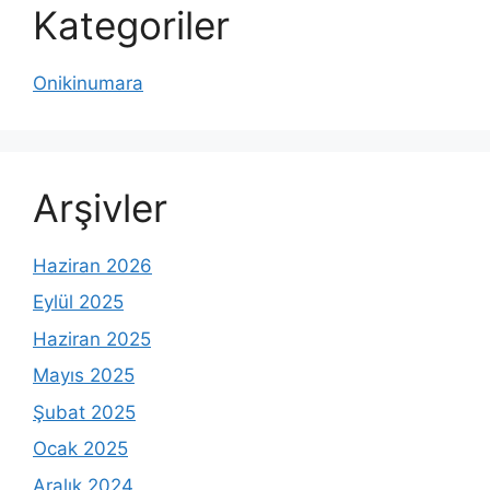
Kategoriler
Onikinumara
Arşivler
Haziran 2026
Eylül 2025
Haziran 2025
Mayıs 2025
Şubat 2025
Ocak 2025
Aralık 2024