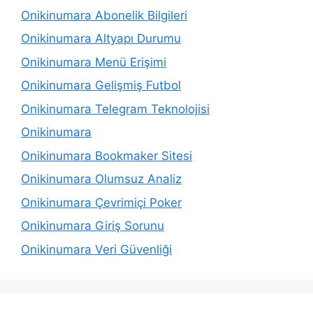
Onikinumara Abonelik Bilgileri
Onikinumara Altyapı Durumu
Onikinumara Menü Erişimi
Onikinumara Gelişmiş Futbol
Onikinumara Telegram Teknolojisi
Onikinumara
Onikinumara Bookmaker Sitesi
Onikinumara Olumsuz Analiz
Onikinumara Çevrimiçi Poker
Onikinumara Giriş Sorunu
Onikinumara Veri Güvenliği