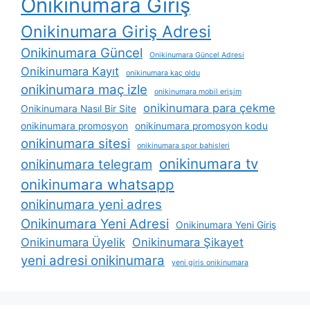
Onikinumara Giriş
Onikinumara Giriş Adresi
Onikinumara Güncel
Onikinumara Güncel Adresi
Onikinumara Kayıt
onikinumara kaç oldu
onikinumara maç izle
onikinumara mobil erişim
onikinumara para çekme
Onikinumara Nasıl Bir Site
onikinumara promosyon
onikinumara promosyon kodu
onikinumara sitesi
onikinumara spor bahisleri
onikinumara tv
onikinumara telegram
onikinumara whatsapp
onikinumara yeni adres
Onikinumara Yeni Adresi
Onikinumara Yeni Giriş
Onikinumara Üyelik
Onikinumara Şikayet
yeni adresi onikinumara
yeni giris onikinumara