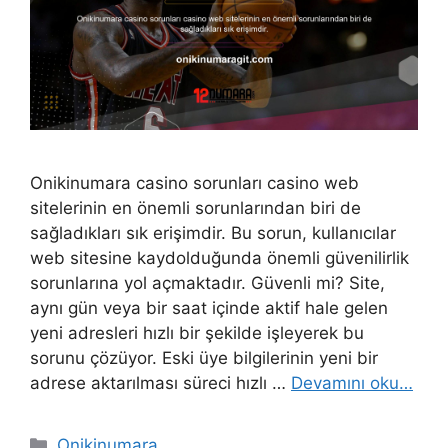
Onikinumara casino sorunları casino web
sitelerinin en önemli sorunlarından biri de
sağladıkları sık erişimdir. Bu sorun, kullanıcılar
web sitesine kaydolduğunda önemli güvenilirlik
sorunlarına yol açmaktadır. Güvenli mi? Site,
aynı gün veya bir saat içinde aktif hale gelen
yeni adresleri hızlı bir şekilde işleyerek bu
sorunu çözüyor. Eski üye bilgilerinin yeni bir
adrese aktarılması süreci hızlı …
Devamını oku…
Kategoriler
Onikinumara