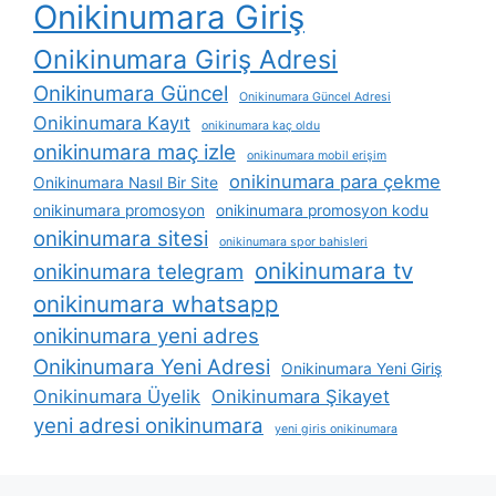
Onikinumara Giriş
Onikinumara Giriş Adresi
Onikinumara Güncel
Onikinumara Güncel Adresi
Onikinumara Kayıt
onikinumara kaç oldu
onikinumara maç izle
onikinumara mobil erişim
onikinumara para çekme
Onikinumara Nasıl Bir Site
onikinumara promosyon
onikinumara promosyon kodu
onikinumara sitesi
onikinumara spor bahisleri
onikinumara tv
onikinumara telegram
onikinumara whatsapp
onikinumara yeni adres
Onikinumara Yeni Adresi
Onikinumara Yeni Giriş
Onikinumara Üyelik
Onikinumara Şikayet
yeni adresi onikinumara
yeni giris onikinumara