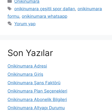
Kategoriler
Onikinumara
Etiketler
onikinumara çeşitli spor dalları
,
onikinumara
formu
,
onikinumara whatsapp
Yorum yap
Son Yazılar
Onikinumara Adresi
Onikinumara Giriş
Onikinumara Şans Faktörü
Onikinumara Plan Seçenekleri
Onikinumara Abonelik Bilgileri
Onikinumara Altyapı Durumu