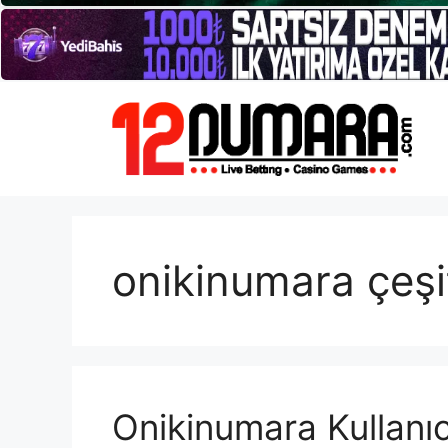
İçeriğe
atla
onikinumara çeşitl
Onikinumara Kullanı