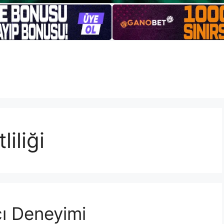
iliği
cı Deneyimi