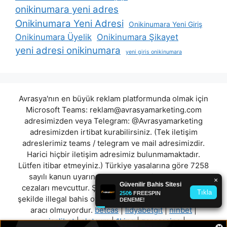
onikinumara yeni adres
Onikinumara Yeni Adresi
Onikinumara Yeni Giriş
Onikinumara Üyelik
Onikinumara Şikayet
yeni adresi onikinumara
yeni giris onikinumara
Avrasya'nın en büyük reklam platformunda olmak için
Microsoft Teams:
reklam@avrasyamarketing.com
adresimizden veya Telegram: @Avrasyamarketing
adresimizden irtibat kurabilirsiniz. (Tek iletişim
adreslerimiz teams / telegram ve mail adresimizdir.
Harici hiçbir iletişim adresimiz bulunmamaktadır.
Lütfen itibar etmeyiniz.) Türkiye yasalarına göre 7258
sayılı kanun uyarınca yasa dışı bahis oynamanın
cezaları mevcuttur. Şu an bulunduğunuz site hiç bir
şekilde illegal bahis oyunları oynatmıyor ve oynamaya
aracı olmuyordur.
betcas
|
lidyabetgit
|
ninbet
|
misalibet
|
slotcum
|
1king
|
zergcasino
|
×