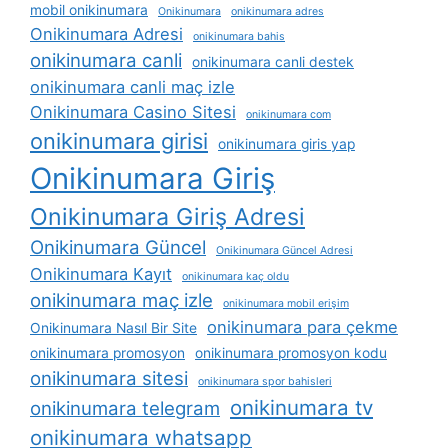
mobil onikinumara
Onikinumara
onikinumara adres
Onikinumara Adresi
onikinumara bahis
onikinumara canli
onikinumara canli destek
onikinumara canli maç izle
Onikinumara Casino Sitesi
onikinumara com
onikinumara girisi
onikinumara giris yap
Onikinumara Giriş
Onikinumara Giriş Adresi
Onikinumara Güncel
Onikinumara Güncel Adresi
Onikinumara Kayıt
onikinumara kaç oldu
onikinumara maç izle
onikinumara mobil erişim
onikinumara para çekme
Onikinumara Nasıl Bir Site
onikinumara promosyon
onikinumara promosyon kodu
onikinumara sitesi
onikinumara spor bahisleri
onikinumara tv
onikinumara telegram
onikinumara whatsapp