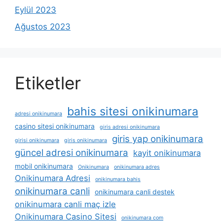
Eylül 2023
Ağustos 2023
Etiketler
bahis sitesi onikinumara
adresi onikinumara
casino sitesi onikinumara
giris adresi onikinumara
giris yap onikinumara
girisi onikinumara
giris onikinumara
güncel adresi onikinumara
kayit onikinumara
mobil onikinumara
Onikinumara
onikinumara adres
Onikinumara Adresi
onikinumara bahis
onikinumara canli
onikinumara canli destek
onikinumara canli maç izle
Onikinumara Casino Sitesi
onikinumara com