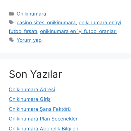
Kategoriler
Onikinumara
Etiketler
casino sitesi onikinumara
,
onikinumara en i̇yi
futbol fırsatı
,
onikinumara en i̇yi futbol oranları
Yorum yap
Son Yazılar
Onikinumara Adresi
Onikinumara Giriş
Onikinumara Şans Faktörü
Onikinumara Plan Seçenekleri
Onikinumara Abonelik Bilgileri