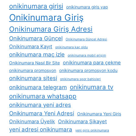
onikinumara girisi
onikinumara giris yap
Onikinumara Giriş
Onikinumara Giriş Adresi
Onikinumara Güncel
Onikinumara Güncel Adresi
Onikinumara Kayıt
onikinumara kaç oldu
onikinumara maç izle
onikinumara mobil erişim
onikinumara para çekme
Onikinumara Nasıl Bir Site
onikinumara promosyon
onikinumara promosyon kodu
onikinumara sitesi
onikinumara spor bahisleri
onikinumara tv
onikinumara telegram
onikinumara whatsapp
onikinumara yeni adres
Onikinumara Yeni Adresi
Onikinumara Yeni Giriş
Onikinumara Üyelik
Onikinumara Şikayet
yeni adresi onikinumara
yeni giris onikinumara