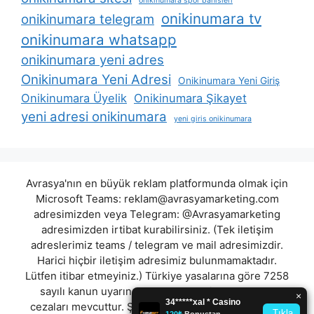
onikinumara spor bahisleri
onikinumara tv
onikinumara telegram
onikinumara whatsapp
onikinumara yeni adres
Onikinumara Yeni Adresi
Onikinumara Yeni Giriş
Onikinumara Üyelik
Onikinumara Şikayet
yeni adresi onikinumara
yeni giris onikinumara
Avrasya'nın en büyük reklam platformunda olmak için
Microsoft Teams:
reklam@avrasyamarketing.com
adresimizden veya Telegram: @Avrasyamarketing
adresimizden irtibat kurabilirsiniz. (Tek iletişim
adreslerimiz teams / telegram ve mail adresimizdir.
Harici hiçbir iletişim adresimiz bulunmamaktadır.
Lütfen itibar etmeyiniz.) Türkiye yasalarına göre 7258
sayılı kanun uyarınca yasa dışı bahis oynamanın
cezaları mevcuttur. Şu an bulunduğunuz site hiç bir