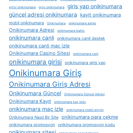
giris yap onikinumara
girisi onikinumara
giris onikinumara
güncel adresi onikinumara
kayit onikinumara
mobil onikinumara
Onikinumara
onikinumara adres
Onikinumara Adresi
onikinumara bahis
onikinumara canli
onikinumara canli destek
onikinumara canli maç izle
Onikinumara Casino Sitesi
onikinumara com
onikinumara girisi
onikinumara giris yap
Onikinumara Giriş
Onikinumara Giriş Adresi
Onikinumara Güncel
Onikinumara Güncel Adresi
Onikinumara Kayıt
onikinumara kaç oldu
onikinumara maç izle
onikinumara mobil erişim
onikinumara para çekme
Onikinumara Nasıl Bir Site
onikinumara promosyon
onikinumara promosyon kodu
onikinumara sitesi