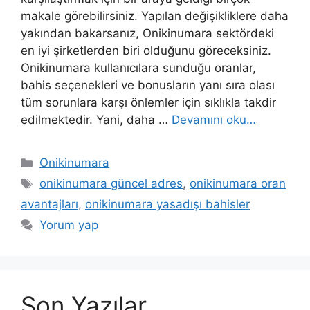
makale görebilirsiniz. Yapılan değişikliklere daha
yakından bakarsanız, Onikinumara sektördeki
en iyi şirketlerden biri olduğunu göreceksiniz.
Onikinumara kullanıcılara sunduğu oranlar,
bahis seçenekleri ve bonusların yanı sıra olası
tüm sorunlara karşı önlemler için sıklıkla takdir
edilmektedir. Yani, daha …
Devamını oku…
Kategoriler
Onikinumara
Etiketler
onikinumara güncel adres
,
onikinumara oran
avantajları
,
onikinumara yasadışı bahisler
Yorum yap
Son Yazılar