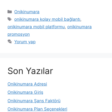
Kategoriler
Onikinumara
Etiketler
onikinumara kolay mobil bağlantı
,
onikinumara mobil platformu
,
onikinumara
promosyon
Yorum yap
Son Yazılar
Onikinumara Adresi
Onikinumara Giriş
Onikinumara Şans Faktörü
Onikinumara Plan Seçenekleri