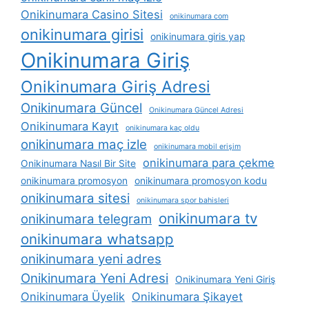
Onikinumara Casino Sitesi
onikinumara com
onikinumara girisi
onikinumara giris yap
Onikinumara Giriş
Onikinumara Giriş Adresi
Onikinumara Güncel
Onikinumara Güncel Adresi
Onikinumara Kayıt
onikinumara kaç oldu
onikinumara maç izle
onikinumara mobil erişim
onikinumara para çekme
Onikinumara Nasıl Bir Site
onikinumara promosyon
onikinumara promosyon kodu
onikinumara sitesi
onikinumara spor bahisleri
onikinumara tv
onikinumara telegram
onikinumara whatsapp
onikinumara yeni adres
Onikinumara Yeni Adresi
Onikinumara Yeni Giriş
Onikinumara Üyelik
Onikinumara Şikayet