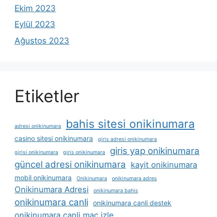
Ekim 2023
Eylül 2023
Ağustos 2023
Etiketler
bahis sitesi onikinumara
adresi onikinumara
casino sitesi onikinumara
giris adresi onikinumara
giris yap onikinumara
girisi onikinumara
giris onikinumara
güncel adresi onikinumara
kayit onikinumara
mobil onikinumara
Onikinumara
onikinumara adres
Onikinumara Adresi
onikinumara bahis
onikinumara canli
onikinumara canli destek
onikinumara canli maç izle