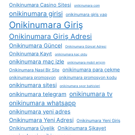
Onikinumara Casino Sitesi
onikinumara com
onikinumara girisi
onikinumara giris yap
Onikinumara Giriş
Onikinumara Giriş Adresi
Onikinumara Güncel
Onikinumara Güncel Adresi
Onikinumara Kayıt
onikinumara kaç oldu
onikinumara maç izle
onikinumara mobil erişim
onikinumara para çekme
Onikinumara Nasıl Bir Site
onikinumara promosyon
onikinumara promosyon kodu
onikinumara sitesi
onikinumara spor bahisleri
onikinumara tv
onikinumara telegram
onikinumara whatsapp
onikinumara yeni adres
Onikinumara Yeni Adresi
Onikinumara Yeni Giriş
Onikinumara Üyelik
Onikinumara Şikayet