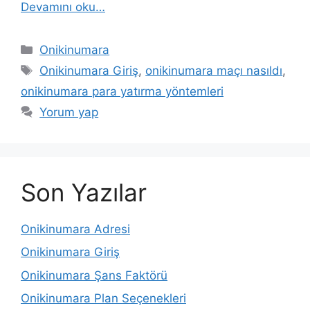
Devamını oku…
Kategoriler
Onikinumara
Etiketler
Onikinumara Giriş
,
onikinumara maçı nasıldı
,
onikinumara para yatırma yöntemleri
Yorum yap
Son Yazılar
Onikinumara Adresi
Onikinumara Giriş
Onikinumara Şans Faktörü
Onikinumara Plan Seçenekleri