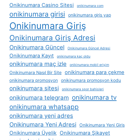
Onikinumara Casino Sitesi
onikinumara com
onikinumara girisi
onikinumara giris yap
Onikinumara Giriş
Onikinumara Giriş Adresi
Onikinumara Güncel
Onikinumara Güncel Adresi
Onikinumara Kayıt
onikinumara kaç oldu
onikinumara maç izle
onikinumara mobil erişim
onikinumara para çekme
Onikinumara Nasıl Bir Site
onikinumara promosyon
onikinumara promosyon kodu
onikinumara sitesi
onikinumara spor bahisleri
onikinumara tv
onikinumara telegram
onikinumara whatsapp
onikinumara yeni adres
Onikinumara Yeni Adresi
Onikinumara Yeni Giriş
Onikinumara Üyelik
Onikinumara Şikayet