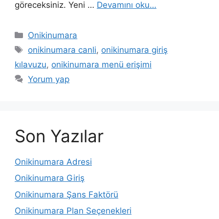
göreceksiniz. Yeni …
Devamını oku…
Kategoriler
Onikinumara
Etiketler
onikinumara canli
,
onikinumara giriş
kılavuzu
,
onikinumara menü erişimi
Yorum yap
Son Yazılar
Onikinumara Adresi
Onikinumara Giriş
Onikinumara Şans Faktörü
Onikinumara Plan Seçenekleri