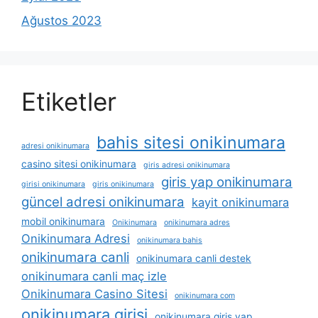
Ağustos 2023
Etiketler
bahis sitesi onikinumara
adresi onikinumara
casino sitesi onikinumara
giris adresi onikinumara
giris yap onikinumara
girisi onikinumara
giris onikinumara
güncel adresi onikinumara
kayit onikinumara
mobil onikinumara
Onikinumara
onikinumara adres
Onikinumara Adresi
onikinumara bahis
onikinumara canli
onikinumara canli destek
onikinumara canli maç izle
Onikinumara Casino Sitesi
onikinumara com
onikinumara girisi
onikinumara giris yap