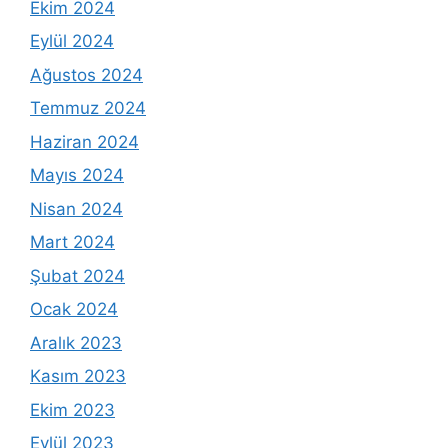
Ekim 2024
Eylül 2024
Ağustos 2024
Temmuz 2024
Haziran 2024
Mayıs 2024
Nisan 2024
Mart 2024
Şubat 2024
Ocak 2024
Aralık 2023
Kasım 2023
Ekim 2023
Eylül 2023