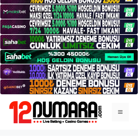
İçeriğe
atla
Menü