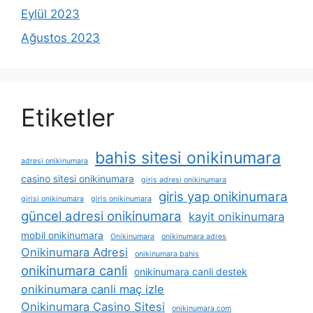
Eylül 2023
Ağustos 2023
Etiketler
bahis sitesi onikinumara
adresi onikinumara
casino sitesi onikinumara
giris adresi onikinumara
giris yap onikinumara
girisi onikinumara
giris onikinumara
güncel adresi onikinumara
kayit onikinumara
mobil onikinumara
Onikinumara
onikinumara adres
Onikinumara Adresi
onikinumara bahis
onikinumara canli
onikinumara canli destek
onikinumara canli maç izle
Onikinumara Casino Sitesi
onikinumara com