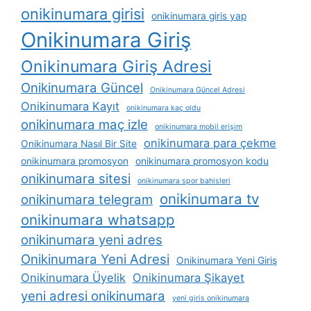
onikinumara girisi
onikinumara giris yap
Onikinumara Giriş
Onikinumara Giriş Adresi
Onikinumara Güncel
Onikinumara Güncel Adresi
Onikinumara Kayıt
onikinumara kaç oldu
onikinumara maç izle
onikinumara mobil erişim
onikinumara para çekme
Onikinumara Nasıl Bir Site
onikinumara promosyon
onikinumara promosyon kodu
onikinumara sitesi
onikinumara spor bahisleri
onikinumara tv
onikinumara telegram
onikinumara whatsapp
onikinumara yeni adres
Onikinumara Yeni Adresi
Onikinumara Yeni Giriş
Onikinumara Üyelik
Onikinumara Şikayet
yeni adresi onikinumara
yeni giris onikinumara