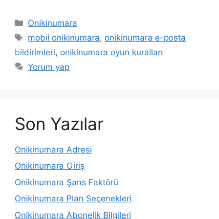
Kategoriler
Onikinumara
Etiketler
mobil onikinumara
,
onikinumara e-posta
bildirimleri
,
onikinumara oyun kuralları
Yorum yap
Son Yazılar
Onikinumara Adresi
Onikinumara Giriş
Onikinumara Şans Faktörü
Onikinumara Plan Seçenekleri
Onikinumara Abonelik Bilgileri