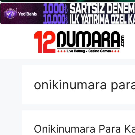
İçeriğe
atla
onikinumara par
Onikinumara Para 