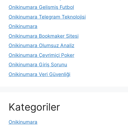
Onikinumara Gelişmiş Futbol
Onikinumara Telegram Teknolojisi
Onikinumara
Onikinumara Bookmaker Sitesi
Onikinumara Olumsuz Analiz
Onikinumara Çevrimiçi Poker
Onikinumara Giriş Sorunu
Onikinumara Veri Güvenliği
Kategoriler
Onikinumara