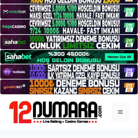
İçeriğe
atla
Menü