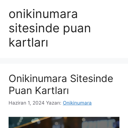
onikinumara
sitesinde puan
kartları
Onikinumara Sitesinde
Puan Kartları
Haziran 1, 2024
Yazarı:
Onikinumara