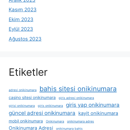
Kasım 2023
Ekim 2023
Eylül 2023
Ağustos 2023
Etiketler
bahis sitesi onikinumara
adresi onikinumara
casino sitesi onikinumara
giris adresi onikinumara
giris yap onikinumara
girisi onikinumara
giris onikinumara
güncel adresi onikinumara
kayit onikinumara
mobil onikinumara
Onikinumara
onikinumara adres
Onikinumara Adresi
onikinumara bahis