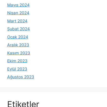
Mayıs 2024
Nisan 2024
Mart 2024
Şubat 2024
Ocak 2024
Aralık 2023
Kasım 2023
Ekim 2023
Eylül 2023
Ağustos 2023
Etiketler