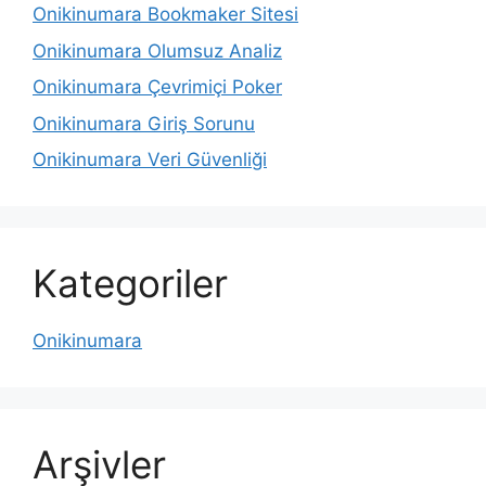
Onikinumara Bookmaker Sitesi
Onikinumara Olumsuz Analiz
Onikinumara Çevrimiçi Poker
Onikinumara Giriş Sorunu
Onikinumara Veri Güvenliği
Kategoriler
Onikinumara
Arşivler