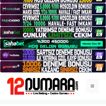
İçeriğe
atla
Menü