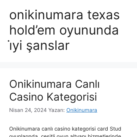
onikinumara texas
hold’em oyununda
i̇yi şanslar
Onikinumara Canlı
Casino Kategorisi
Nisan 24, 2024
Yazarı:
Onikinumara
Onikinumara canlı casino kategorisi card Stud
oyunlarında, çeşitli oyun altyapı hizmetlerinde