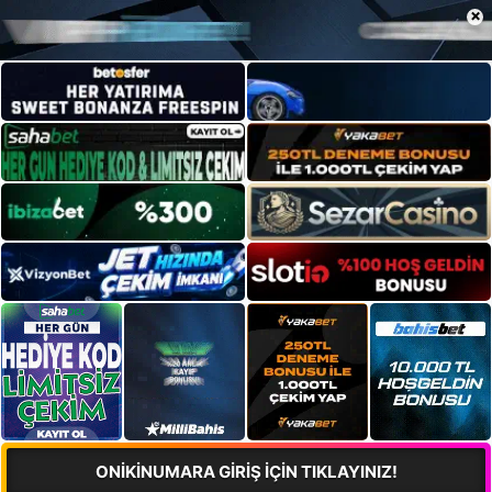
×
ONİKİNUMARA GİRİŞ İÇİN TIKLAYINIZ!