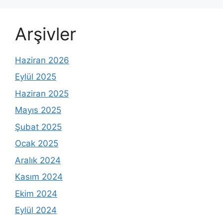
Arşivler
Haziran 2026
Eylül 2025
Haziran 2025
Mayıs 2025
Şubat 2025
Ocak 2025
Aralık 2024
Kasım 2024
Ekim 2024
Eylül 2024