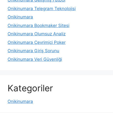
Onikinumara Gelişmiş Futbol
Onikinumara Telegram Teknolojisi
Onikinumara
Onikinumara Bookmaker Sitesi
Onikinumara Olumsuz Analiz
Onikinumara Çevrimiçi Poker
Onikinumara Giriş Sorunu
Onikinumara Veri Güvenliği
Kategoriler
Onikinumara