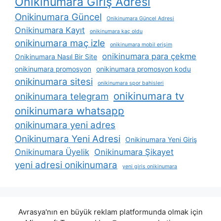
Onikinumara Giriş Adresi
Onikinumara Güncel
Onikinumara Güncel Adresi
Onikinumara Kayıt
onikinumara kaç oldu
onikinumara maç izle
onikinumara mobil erişim
onikinumara para çekme
Onikinumara Nasıl Bir Site
onikinumara promosyon
onikinumara promosyon kodu
onikinumara sitesi
onikinumara spor bahisleri
onikinumara tv
onikinumara telegram
onikinumara whatsapp
onikinumara yeni adres
Onikinumara Yeni Adresi
Onikinumara Yeni Giriş
Onikinumara Üyelik
Onikinumara Şikayet
yeni adresi onikinumara
yeni giris onikinumara
Avrasya'nın en büyük reklam platformunda olmak için