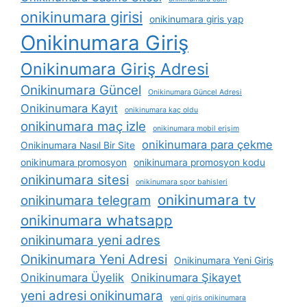
onikinumara girisi
onikinumara giris yap
Onikinumara Giriş
Onikinumara Giriş Adresi
Onikinumara Güncel
Onikinumara Güncel Adresi
Onikinumara Kayıt
onikinumara kaç oldu
onikinumara maç izle
onikinumara mobil erişim
onikinumara para çekme
Onikinumara Nasıl Bir Site
onikinumara promosyon
onikinumara promosyon kodu
onikinumara sitesi
onikinumara spor bahisleri
onikinumara tv
onikinumara telegram
onikinumara whatsapp
onikinumara yeni adres
Onikinumara Yeni Adresi
Onikinumara Yeni Giriş
Onikinumara Üyelik
Onikinumara Şikayet
yeni adresi onikinumara
yeni giris onikinumara