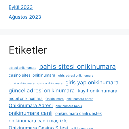
Eylül 2023
Ağustos 2023
Etiketler
bahis sitesi onikinumara
adresi onikinumara
casino sitesi onikinumara
giris adresi onikinumara
giris yap onikinumara
girisi onikinumara
giris onikinumara
güncel adresi onikinumara
kayit onikinumara
mobil onikinumara
Onikinumara
onikinumara adres
Onikinumara Adresi
onikinumara bahis
onikinumara canli
onikinumara canli destek
onikinumara canli maç izle
Onikinumara Casino Sitesi
onikinumara com