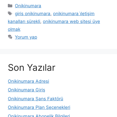
Kategoriler
Onikinumara
Etiketler
giris onikinumara
,
onikinumara i̇letişim
kanalları sürekli
,
onikinumara web sitesi üye
olmak
Yorum yap
Son Yazılar
Onikinumara Adresi
Onikinumara Giriş
Onikinumara Şans Faktörü
Onikinumara Plan Seçenekleri
Onikinumara Abonelik Bilgileri