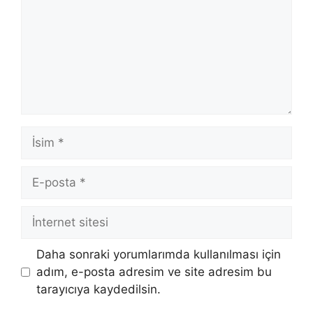
İsim
E-
posta
İnternet
sitesi
Daha sonraki yorumlarımda kullanılması için
adım, e-posta adresim ve site adresim bu
tarayıcıya kaydedilsin.