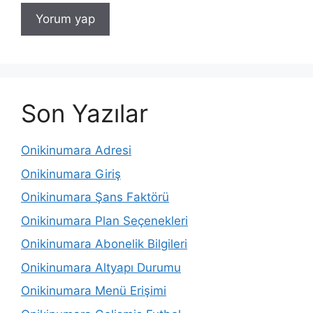
Son Yazılar
Onikinumara Adresi
Onikinumara Giriş
Onikinumara Şans Faktörü
Onikinumara Plan Seçenekleri
Onikinumara Abonelik Bilgileri
Onikinumara Altyapı Durumu
Onikinumara Menü Erişimi