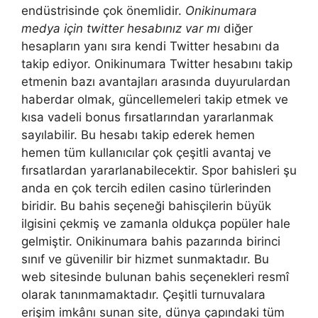
endüstrisinde çok önemlidir.
Onikinumara
medya için twitter hesabınız var mı
diğer
hesapların yanı sıra kendi Twitter hesabını da
takip ediyor. Onikinumara Twitter hesabını takip
etmenin bazı avantajları arasında duyurulardan
haberdar olmak, güncellemeleri takip etmek ve
kısa vadeli bonus fırsatlarından yararlanmak
sayılabilir. Bu hesabı takip ederek hemen
hemen tüm kullanıcılar çok çeşitli avantaj ve
fırsatlardan yararlanabilecektir. Spor bahisleri şu
anda en çok tercih edilen casino türlerinden
biridir. Bu bahis seçeneği bahisçilerin büyük
ilgisini çekmiş ve zamanla oldukça popüler hale
gelmiştir. Onikinumara bahis pazarında birinci
sınıf ve güvenilir bir hizmet sunmaktadır. Bu
web sitesinde bulunan bahis seçenekleri resmî
olarak tanınmamaktadır. Çeşitli turnuvalara
erişim imkânı sunan site, dünya çapındaki tüm