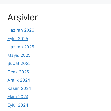
Arşivler
Haziran 2026
Eylül 2025
Haziran 2025
Mayıs 2025
Şubat 2025
Ocak 2025
Aralık 2024
Kasım 2024
Ekim 2024
Eylül 2024