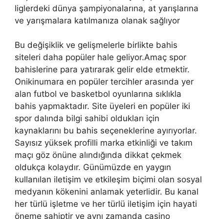
liglerdeki dünya şampiyonalarına, at yarışlarına
ve yarışmalara katılmanıza olanak sağlıyor
Bu değişiklik ve gelişmelerle birlikte bahis
siteleri daha popüler hale geliyor.Amaç spor
bahislerine para yatırarak gelir elde etmektir.
Onikinumara en popüler tercihler arasında yer
alan futbol ve basketbol oyunlarına sıklıkla
bahis yapmaktadır. Site üyeleri en popüler iki
spor dalında bilgi sahibi oldukları için
kaynaklarını bu bahis seçeneklerine ayırıyorlar.
Sayısız yüksek profilli marka etkinliği ve takım
maçı göz önüne alındığında dikkat çekmek
oldukça kolaydır. Günümüzde en yaygın
kullanılan iletişim ve etkileşim biçimi olan sosyal
medyanın kökenini anlamak yeterlidir. Bu kanal
her türlü işletme ve her türlü iletişim için hayati
öneme sahiptir ve aynı zamanda casino