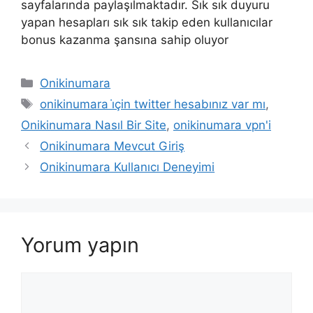
sayfalarında paylaşılmaktadır. Sık sık duyuru
yapan hesapları sık sık takip eden kullanıcılar
bonus kazanma şansına sahip oluyor
Kategoriler
Onikinumara
Etiketler
onikinumara i̇çin twitter hesabınız var mı
,
Onikinumara Nasıl Bir Site
,
onikinumara vpn'i
Onikinumara Mevcut Giriş
Onikinumara Kullanıcı Deneyimi
Yorum yapın
Yorum