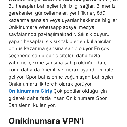
Bu hesaplar bahisçiler için bilgi sağlar. Bilmeniz
gerekenler, güncellemeler, yeni fikirler, ödül
kazanma şansları veya uyarılar hakkında bilgiler
Onikinumara Whatsapp sosyal medya
sayfalarında paylaşılmaktadır. Sık sık duyuru
yapan hesapları sık sık takip eden kullanıcılar
bonus kazanma şansına sahip oluyor En çok
seçeneğe sahip bahis siteleri daha fazla
yatırımcı çekme şansına sahip olduğundan,
konu daha da önemli ve merak uyandırıcı hale
geliyor. Spor bahislerine yoğunlaşan bahisçiler
Onikinumara ilk tercih olarak görüyor.
Onikinumara Giriş
Çok popüler olduğu için
giderek daha fazla insan Onikinumara Spor
Bahislerini kullanıyor.
Onikinumara VPN’i