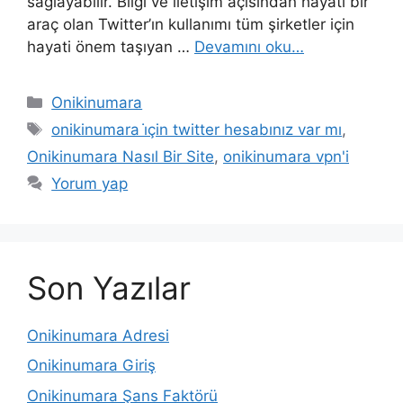
sağlayabilir. Bilgi ve iletişim açısından hayati bir
araç olan Twitter’ın kullanımı tüm şirketler için
hayati önem taşıyan …
Devamını oku…
Kategoriler
Onikinumara
Etiketler
onikinumara i̇çin twitter hesabınız var mı
,
Onikinumara Nasıl Bir Site
,
onikinumara vpn'i
Yorum yap
Son Yazılar
Onikinumara Adresi
Onikinumara Giriş
Onikinumara Şans Faktörü