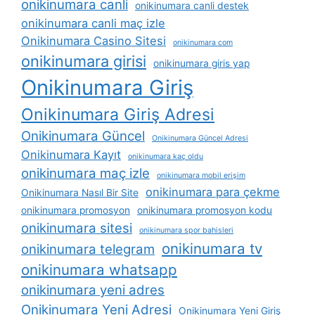
onikinumara canli
onikinumara canli destek
onikinumara canli maç izle
Onikinumara Casino Sitesi
onikinumara com
onikinumara girisi
onikinumara giris yap
Onikinumara Giriş
Onikinumara Giriş Adresi
Onikinumara Güncel
Onikinumara Güncel Adresi
Onikinumara Kayıt
onikinumara kaç oldu
onikinumara maç izle
onikinumara mobil erişim
onikinumara para çekme
Onikinumara Nasıl Bir Site
onikinumara promosyon
onikinumara promosyon kodu
onikinumara sitesi
onikinumara spor bahisleri
onikinumara tv
onikinumara telegram
onikinumara whatsapp
onikinumara yeni adres
Onikinumara Yeni Adresi
Onikinumara Yeni Giriş